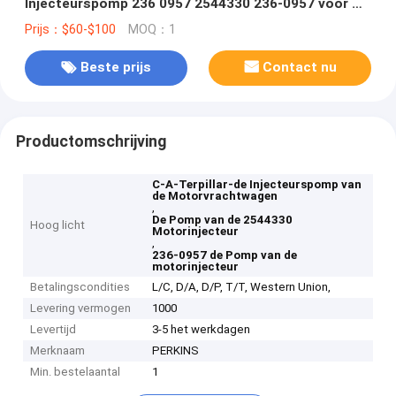
Injecteurspomp 236 0957 2544330 236-0957 voor C-
A-T System
Prijs：$60-$100
MOQ：1
Beste prijs
Contact nu
Productomschrijving
C-A-Terpillar-de Injecteurspomp van
de Motorvrachtwagen
,
De Pomp van de 2544330
Hoog licht
Motorinjecteur
,
236-0957 de Pomp van de
motorinjecteur
Betalingscondities
L/C, D/A, D/P, T/T, Western Union,
Levering vermogen
1000
Levertijd
3-5 het werkdagen
Merknaam
PERKINS
Min. bestelaantal
1