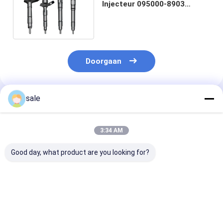
Injecteur 095000-8903
095000-8900 095000-8901
095000-8902
Doorgaan
sale
Geadviseerde Producten
3:34 AM
Good day, what product are you looking for?
TOYOTA diesel
JOHN DEERE Diesel
DENSO 09500
Brandstofinjector
brandstofinjector
High Quality
095000-6460
095000-6470
Common Rail F