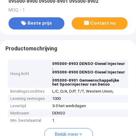
095000-8900 095000-8901 095000-8902
MOQ：1
Beste prijs
Contact nu
Productomschrijving
095000-8903 DENSO-Diesel Injecteur
,
095000-8900 DENSO-Diesel Injecteur
Hoog licht
,
095000-8901 Gemeenschappelijke
het Spoorinjecteur van Denso
Betalingscondities
L/C, D/A, D/P, T/T, Western Union,
Levering vermogen
1000
Levertijd
3-5 het werkdagen
Merknaam
DENSO
Min. bestelaantal
1
Bekijk meer