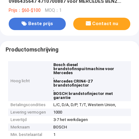
0986435647 4710700887 voor MERCEDES BENZ
CRIN4-27
Prijs：$60-$100
MOQ：1
Beste prijs
Contact nu
Productomschrijving
Bosch diesel
brandstofinspuitmachine voor
Mercedes
,
Hoog licht
Mercedes CRIN4-27
brandstofinjector
,
BOSCH brandstofinjector met
garantie
Betalingscondities
L/C, D/A, D/P, T/T, Western Union,
Levering vermogen
1000
Levertijd
3-7 het werkdagen
Merknaam
BOSCH
Min. bestelaantal
1