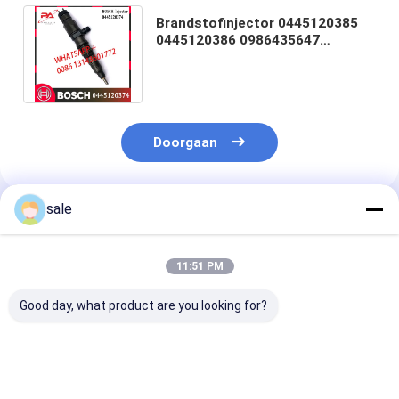
Brandstofinjector 0445120385
0445120386 0986435647
4710700887 voor MERCEDES
BENZ CRIN4-27
Doorgaan
sale
Geadviseerde Producten
11:51 PM
Good day, what product are you looking for?
Hoogwaardige Diesel
Hoogwaardige Diesel
0414701051