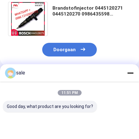
Brandstofinjector 0445120271
0445120270 0986435598
4710700487 47107004870080
voor MERCEDES-BENZ
Doorgaan
sale
Geadviseerde Producten
11:51 PM
Good day, what product are you looking for?
Hoogwaardige Diesel
Hoogwaardige Diesel
0414701051