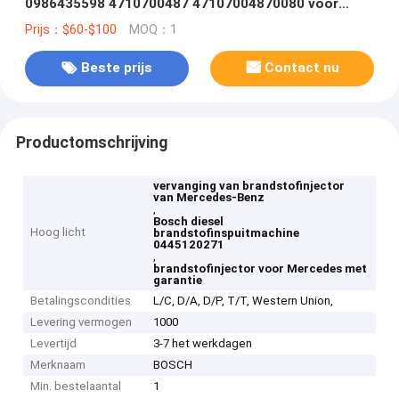
0986435598 4710700487 47107004870080 voor
MERCEDES-BENZ
Prijs：$60-$100
MOQ：1
Beste prijs
Contact nu
Productomschrijving
vervanging van brandstofinjector
van Mercedes-Benz
,
Bosch diesel
Hoog licht
brandstofinspuitmachine
0445120271
,
brandstofinjector voor Mercedes met
garantie
Betalingscondities
L/C, D/A, D/P, T/T, Western Union,
Levering vermogen
1000
Levertijd
3-7 het werkdagen
Merknaam
BOSCH
Min. bestelaantal
1