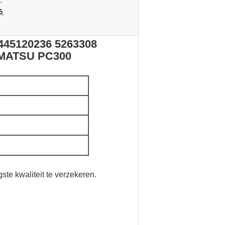
,
6
,
0445120236 5263308
OMATSU PC300
te kwaliteit te verzekeren.