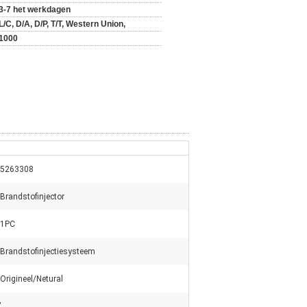
3-7 het werkdagen
L/C, D/A, D/P, T/T, Western Union,
1000
5263308
Brandstofinjector
1PC
Brandstofinjectiesysteem
Origineel/Netural
7