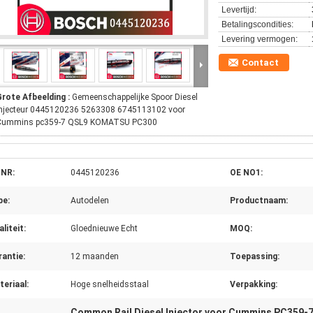
Levertijd:
Betalingscondities:
Levering vermogen:
Contact
Grote Afbeelding :
Gemeenschappelijke Spoor Diesel
Injecteur 0445120236 5263308 6745113102 voor
Cummins pc359-7 QSL9 KOMATSU PC300
 NR:
0445120236
OE NO1:
pe:
Autodelen
Productnaam:
liteit:
Gloednieuwe Echt
MOQ:
antie:
12 maanden
Toepassing:
eriaal:
Hoge snelheidsstaal
Verpakking:
Common Rail Diesel Injector voor Cummins PC359-