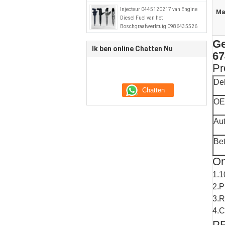
Injecteur 0445120217 van Engine
Ma
Diesel Fuel van het
Boschgraafwerktuig 0986435526
51101006064
Ge
Ik ben online Chatten Nu
67
Pr
De
OE
Au
Bet
On
1.1
2.P
3.R
4.C
P