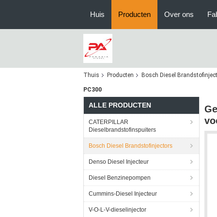
Huis
Producten
Over ons
Fa
Thuis
Producten
Bosch Diesel Brandstofinjec
PC300
ALLE PRODUCTEN
Ge
vo
CATERPILLAR
Dieselbrandstofinspuiters
Bosch Diesel Brandstofinjectors
Denso Diesel Injecteur
Diesel Benzinepompen
Cummins-Diesel Injecteur
V-O-L-V-dieselinjector