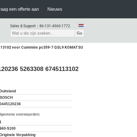
raag een offerte aan
Nieuws
Sales & Support：
86-131-4360-1772
Go
45113102 voor Cummins pc359-7 QSL9 KOMATSU
120236 5263308 6745113102
Duitsland
BOSCH
0445120236
Algemene voorwaarden:
1
$60-$100
Originele Verpakking