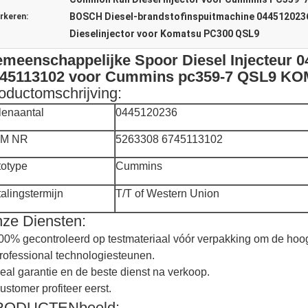
BOSCH Diesel-brandstofinspuitmachine 044512023
rkeren:
Dieselinjector voor Komatsu PC300 QSL9
meenschappelijke Spoor Diesel Injecteur 
45113102 voor Cummins pc359-7 QSL9 K
oductomschrijving:
lenaantal
0445120236
M NR
5263308 6745113102
totype
Cummins
alingstermijn
T/T of Western Union
ze Diensten:
00% gecontroleerd op testmateriaal vóór verpakking om de hoogs
rofessional technologiesteunen.
eal garantie en de beste dienst na verkoop.
ustomer profiteer eerst.
RODUCTENbeeld: