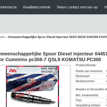
briekstocht
Kwaliteitscontrole
Neem contact met ons op
V
tors
Gemeenschappelijke Spoor Diesel Injecteur 0445120236 5263308 67
meenschappelijke Spoor Diesel Injecteur 0445
or Cummins pc359-7 QSL9 KOMATSU PC300
Productdetails:
Plaats van herkomst:
Merknaam:
Modelnummer:
Betalen & Verzenden 
Min. bestelaantal:
Prijs:
Verpakking Details: