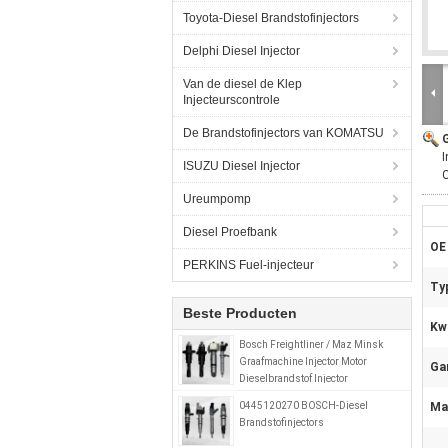
Toyota-Diesel Brandstofinjectors
Delphi Diesel Injector
Van de diesel de Klep
Injecteurscontrole
De Brandstofinjectors van KOMATSU
ISUZU Diesel Injector
Ureumpomp
Diesel Proefbank
OE
PERKINS Fuel-injecteur
Ty
Beste Producten
Kwa
Bosch Freightliner / Maz Minsk
Graafmachine Injector Motor
Gar
Dieselbrandstof Injector
0414799008 0280746902
0445120270 BOSCH-Diesel
Mat
A0280746902
Brandstofinjectors