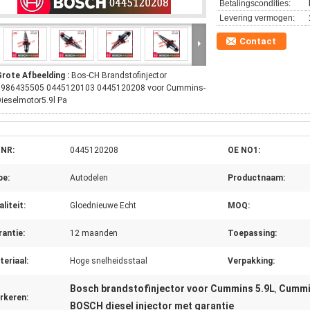
Betalingscondities:
Levering vermogen:
Contact
Grote Afbeelding :
Bos-CH Brandstofinjector
0986435505 0445120103 0445120208 voor Cummins-
ieselmotor5.9l Pa
 NR:
0445120208
OE NO1:
pe:
Autodelen
Productnaam:
liteit:
Gloednieuwe Echt
MOQ:
antie:
12 maanden
Toepassing:
eriaal:
Hoge snelheidsstaal
Verpakking:
Bosch brandstofinjector voor Cummins 5.9L
Cummi
,
rkeren:
BOSCH diesel injector met garantie