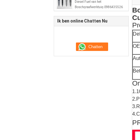
Diesel Fuel van het
Boschgraafwerktuig 0986435526
Bo
51101006064
Cu
Ik ben online Chatten Nu
Pr
De
OE
Au
Bet
On
1.1
2.P
3.R
4.C
P