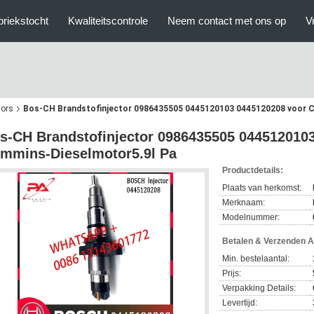
briekstocht
Kwaliteitscontrole
Neem contact met ons op
V
tors
Bos-CH Brandstofinjector 0986435505 0445120103 0445120208 voor 
s-CH Brandstofinjector 0986435505 044512010
mmins-Dieselmotor5.9l Pa
Productdetails:
Plaats van herkomst:
Merknaam:
Modelnummer:
Betalen & Verzenden 
Min. bestelaantal:
Prijs:
Verpakking Details:
Levertijd: