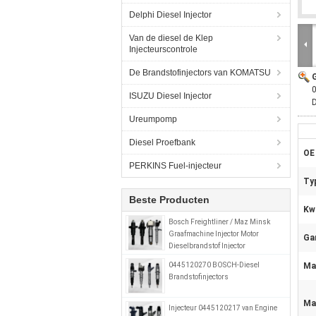
Delphi Diesel Injector
Van de diesel de Klep
Injecteurscontrole
De Brandstofinjectors van KOMATSU
ISUZU Diesel Injector
D
Ureumpomp
Diesel Proefbank
OE
PERKINS Fuel-injecteur
Ty
Beste Producten
Kwa
Bosch Freightliner / Maz Minsk
Graafmachine Injector Motor
Gar
Dieselbrandstof Injector
0414799008 0280746902
0445120270 BOSCH-Diesel
Mat
A0280746902
Brandstofinjectors
Ma
Injecteur 0445120217 van Engine