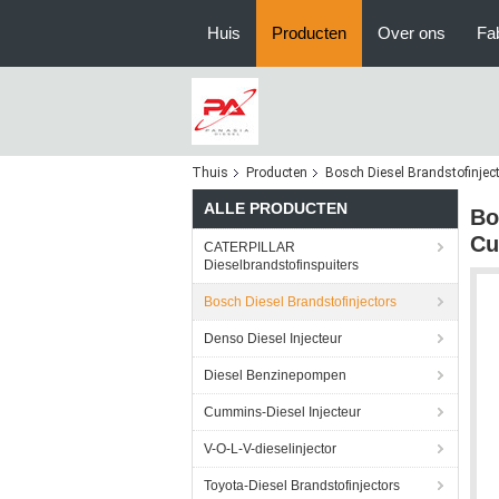
Huis
Producten
Over ons
Fa
Thuis
Producten
Bosch Diesel Brandstofinjec
ALLE PRODUCTEN
Bo
Cu
CATERPILLAR
Dieselbrandstofinspuiters
Bosch Diesel Brandstofinjectors
Denso Diesel Injecteur
Diesel Benzinepompen
Cummins-Diesel Injecteur
V-O-L-V-dieselinjector
Toyota-Diesel Brandstofinjectors