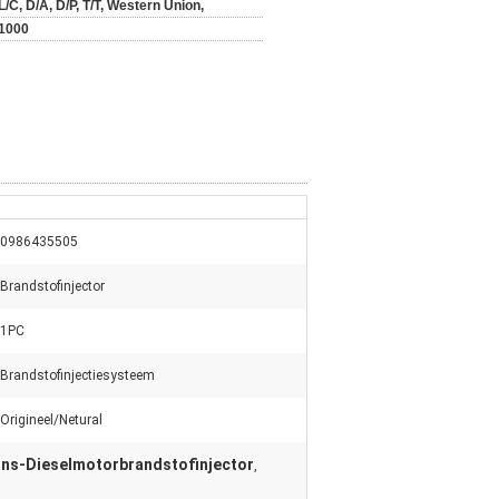
L/C, D/A, D/P, T/T, Western Union,
1000
0986435505
Brandstofinjector
1PC
Brandstofinjectiesysteem
Origineel/Netural
ns-Dieselmotorbrandstofinjector
,