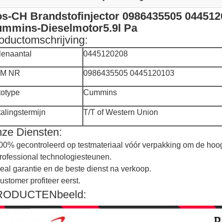
s-CH Brandstofinjector 0986435505 044512
mmins-Dieselmotor5.9l Pa
oductomschrijving:
lenaantal
0445120208
M NR
0986435505 0445120103
totype
Cummins
alingstermijn
T/T of Western Union
ze Diensten:
00% gecontroleerd op testmateriaal vóór verpakking om de hoogs
rofessional technologiesteunen.
eal garantie en de beste dienst na verkoop.
ustomer profiteer eerst.
RODUCTENbeeld: