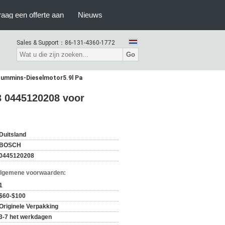
raag een offerte aan
Nieuws
Sales & Support：
86-131-4360-1772
Go
Cummins-Dieselmotor5.9l Pa
3 0445120208 voor
Duitsland
BOSCH
0445120208
Algemene voorwaarden:
1
$60-$100
Originele Verpakking
3-7 het werkdagen