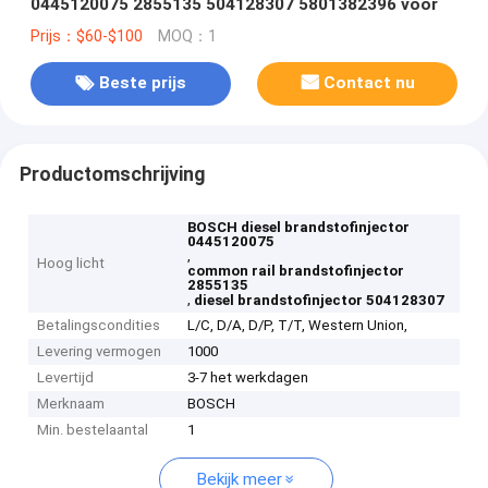
0445120075 2855135 504128307 5801382396 voor
Prijs：$60-$100
MOQ：1
Beste prijs
Contact nu
Productomschrijving
BOSCH diesel brandstofinjector
0445120075
,
Hoog licht
common rail brandstofinjector
2855135
,
diesel brandstofinjector 504128307
Betalingscondities
L/C, D/A, D/P, T/T, Western Union,
Levering vermogen
1000
Levertijd
3-7 het werkdagen
Merknaam
BOSCH
Min. bestelaantal
1
Bekijk meer