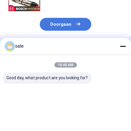
J5600-1112100-A38 0986AD1037
Doorgaan
sale
Geadviseerde Producten
10:40 AM
Good day, what product are you looking for?
Hoogwaardige Diesel
Hoogwaardige Diesel
0414701051
Systeem
Systeem
Dieselmotorbr
Brandstofinjector
Brandstofinjector
0414701072
voor Vrachtwagen
voor Vrachtwagen
0414701073
OEM 0414701078
OEM 0414701078
0414701077
Beste prijs
Beste prijs
Beste pri
0414701079
0414701079
0414701076