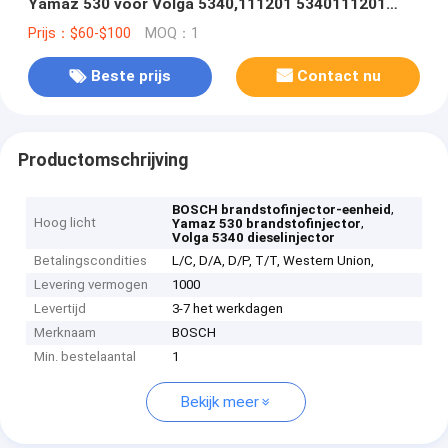
Yamaz 530 voor Volga 5340,111201 5340111201
J5600-1112100-A38 0986AD1037
Prijs：$60-$100
MOQ：1
Beste prijs
Contact nu
Productomschrijving
,
BOSCH brandstofinjector-eenheid
Hoog licht
,
Yamaz 530 brandstofinjector
Volga 5340 dieselinjector
Betalingscondities
L/C, D/A, D/P, T/T, Western Union,
Levering vermogen
1000
Levertijd
3-7 het werkdagen
Merknaam
BOSCH
Min. bestelaantal
1
Bekijk meer