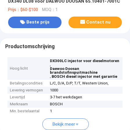
DX340 DL08 voor DAEWOO DOOSAN 65.10401-7001C
Prijs：$60-$100
MOQ：1
Beste prijs
Contact nu
Productomschrijving
DX300LC injector voor dieselmotoren
,
Hoog licht
Daewoo Doosan
brandstofinspuitmachine
,
BOSCH diesel injector met garantie
Betalingscondities
L/C, D/A, D/P, T/T, Western Union,
Levering vermogen
1000
Levertijd
3-7 het werkdagen
Merknaam
BOSCH
Min. bestelaantal
1
Bekijk meer