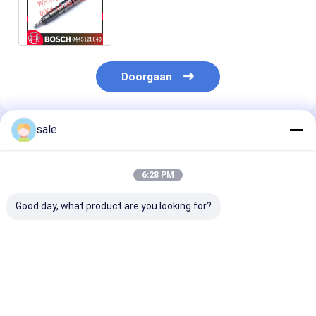
DL08 voor DAEWOO DOOSAN
65.10401-7001C
Doorgaan
sale
Geadviseerde Producten
6:28 PM
Good day, what product are you looking for?
Hoogwaardige Diesel
Hoogwaardige Diesel
0414701051
Systeem
Systeem
Dieselmotorbr
Brandstofinjector
Brandstofinjector
0414701072
voor Vrachtwagen
voor Vrachtwagen
0414701073