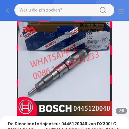
2
/
5
De Dieselmotorinjecteur 0445120040 van DX300LC