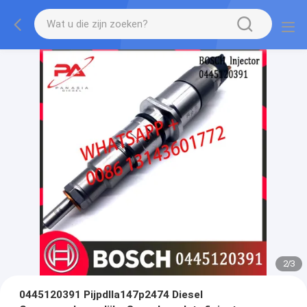
2
/
3
0445120391 Pijpdlla147p2474 Diesel