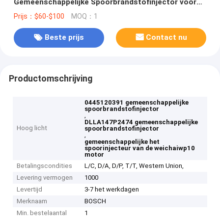
Gemeenschappelijke Spoorbrandstofinjector voor
de Motor van Weichai WP10
Prijs：$60-$100
MOQ：1
Beste prijs
Contact nu
Productomschrijving
0445120391 gemeenschappelijke
spoorbrandstofinjector
,
DLLA147P2474 gemeenschappelijke
Hoog licht
spoorbrandstofinjector
,
gemeenschappelijke het
spoorinjecteur van de weichaiwp10
motor
Betalingscondities
L/C, D/A, D/P, T/T, Western Union,
Levering vermogen
1000
Levertijd
3-7 het werkdagen
Merknaam
BOSCH
Min. bestelaantal
1