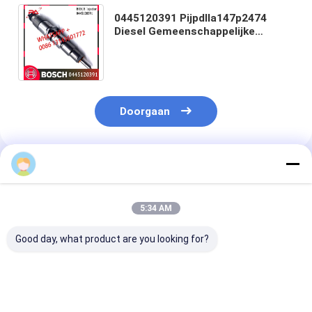
0445120391 Pijpdlla147p2474
Diesel Gemeenschappelijke
Spoorbrandstofinjector voor de
Motor van Weichai WP10
Doorgaan
Geadviseerde Producten
5:34 AM
Good day, what product are you looking for?
Hoogwaardige Diesel
Hoogwaardige Diesel
0414701051