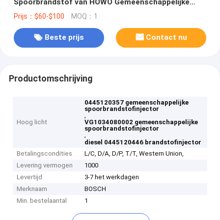
Spoorbrandstof van HOWO Gemeenschappelijke
Injecteur 0445120446
Prijs：$60-$100
MOQ：1
Beste prijs
Contact nu
Productomschrijving
0445120357 gemeenschappelijke
spoorbrandstofinjector
,
Hoog licht
VG1034080002 gemeenschappelijke
spoorbrandstofinjector
,
diesel 0445120446 brandstofinjector
Betalingscondities
L/C, D/A, D/P, T/T, Western Union,
Levering vermogen
1000
Levertijd
3-7 het werkdagen
Merknaam
BOSCH
Min. bestelaantal
1