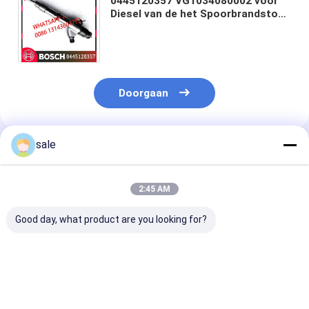
0445120357 VG1034080002 voor
Diesel van de het Spoorbrandstof
van HOWO Gemeenschappelijke
Injecteur 0445120446
Doorgaan
sale
Geadviseerde Producten
2:45 AM
Good day, what product are you looking for?
Hoogwaardige Diesel
Hoogwaardige Diesel
0414701051
Systeem
Systeem
Dieselmotorbr