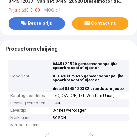
0445120371 van het 0445120520 Dieselmotor de
Gemeenschappelijke Spoor
Prijs：$60-$100
MOQ：1
Beste prijs
Contact nu
Productomschrijving
0445120520 gemeenschappelijke
spoorbrandstofinjector
,
Hoog licht
DLLA133P2416 gemeenschappelijke
spoorbrandstofinjector
,
diesel 0445120382 brandstofinjector
Betalingscondities
L/C, D/A, D/P, T/T, Western Union,
Levering vermogen
1000
Levertijd
3-7 het werkdagen
Merknaam
BOSCH
Min. bestelaantal
1