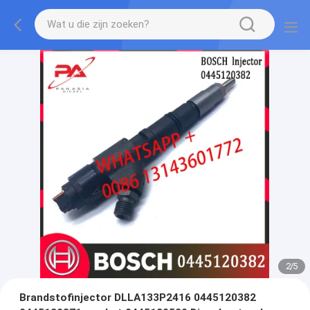
2
/
5
Brandstofinjector DLLA133P2416 0445120382