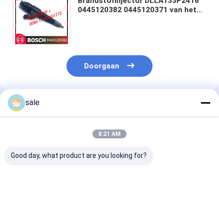
Brandstofinjector DLLA133P2416
0445120382 0445120371 van het
0445120520 Dieselmotor de
Gemeenschappelijke Spoor
Doorgaan
sale
Geadviseerde Producten
8:21 AM
Good day, what product are you looking for?
Hoogwaardige Diesel
Hoogwaardige Diesel
0414701051
Systeem
Systeem
Dieselmotorbr