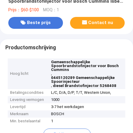
Spoorbrandstofinjector voor Bosch Cummins Isbe
5268408 4946586 4337542
Prijs：$60-$100
MOQ：1
Beste prijs
Contact nu
Productomschrijving
Gemeenschappelijke
Spoorbrandstofinjector voor Bosch
Cummins
Hoog licht
,
0445120289 Gemeenschappelijke
Spoorinjecteur
,
diesel Brandstofinjector 5268408
Betalingscondities
L/C, D/A, D/P, T/T, Western Union,
Levering vermogen
1000
Levertijd
3-7 het werkdagen
Merknaam
BOSCH
Min. bestelaantal
1