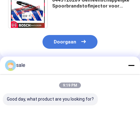
Spoorbrandstofinjector voor
Bosch Cummins Isbe 5268408
4946586 4337542
Doorgaan
sale
Geadviseerde Producten
9:19 PM
Good day, what product are you looking for?
Hoogwaardige Diesel
Hoogwaardige Diesel
0414701051
Systeem
Systeem
Dieselmotorbr