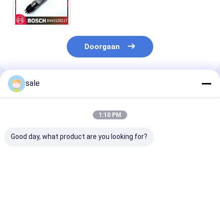
0986435526 51101006126
Doorgaan
sale
Geadviseerde Producten
1:10 PM
Good day, what product are you looking for?
Hoogwaardige Diesel
Hoogwaardige Diesel
0414701051
Systeem
Systeem
Dieselmotorbr
Brandstofinjector
Brandstofinjector
0414701072
voor Vrachtwagen
voor Vrachtwagen
0414701073
OEM 0414701078
OEM 0414701078
0414701077
Beste prijs
Beste prijs
Beste pri