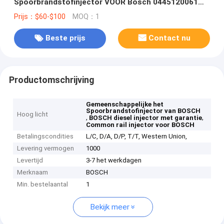
Spoorbrandstofinjector VOOR Bosch 0445120061
0445120274 0986435526 51101006126
Prijs：$60-$100
MOQ：1
Beste prijs
Contact nu
Productomschrijving
Gemeenschappelijke het
Spoorbrandstofinjector van BOSCH
Hoog licht
,
,
BOSCH diesel injector met garantie
Common rail injector voor BOSCH
Betalingscondities
L/C, D/A, D/P, T/T, Western Union,
Levering vermogen
1000
Levertijd
3-7 het werkdagen
Merknaam
BOSCH
Min. bestelaantal
1
Bekijk meer