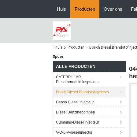
Huis
Producten
Over ons
Fa
Thuis
Producten
Bosch Diesel Brandstofinjec
Spoor
ALLE PRODUCTEN
04
he
CATERPILLAR
Dieselbrandstofinspuiters
Bosch Diesel Brandstofinjectors
Denso Diesel Injecteur
Diesel Benzinepompen
Cummins-Diesel Injecteur
V-O-L-V-dieselinjector