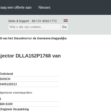
raag een offerte aan
Nieuws
Sales & Support：
86-131-4360-1772
Go
8 van het Dieselmotor de Gemeenschappelijke
njector DLLA152P1768 van
Duitsland
BOSCH
0445120213
Algemene voorwaarden:
1
$60-$100
Originele Verpakking