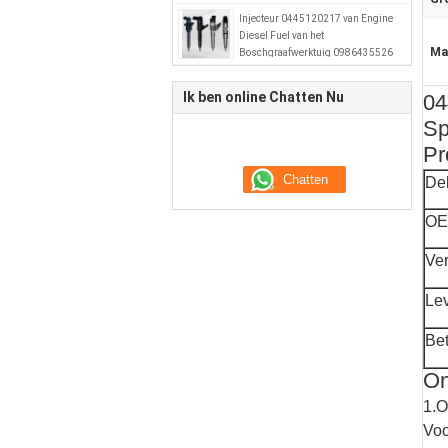
Injecteur 0445120217 van Engine
Diesel Fuel van het
Ma
Boschgraafwerktuig 0986435526
51101006064
Ik ben online Chatten Nu
04
Sp
Pr
De
OE
Ve
Le
Bet
On
1.O
Voo