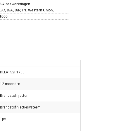
3-7 het werkdagen
L/C, D/A, D/P, T/T, Western Union,
1000
DLLA152P1768
12 maanden
Brandstofinjector
Brandstofinjectiesysteem
1pc