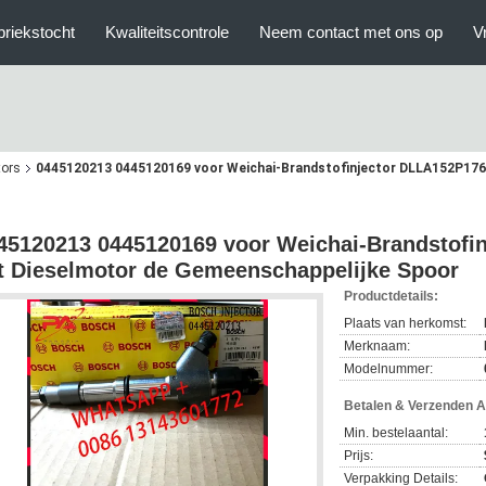
briekstocht
Kwaliteitscontrole
Neem contact met ons op
V
tors
0445120213 0445120169 voor Weichai-Brandstofinjector DLLA152P176
45120213 0445120169 voor Weichai-Brandstofi
t Dieselmotor de Gemeenschappelijke Spoor
Productdetails:
Plaats van herkomst:
Merknaam:
Modelnummer:
Betalen & Verzenden 
Min. bestelaantal:
Prijs:
Verpakking Details: