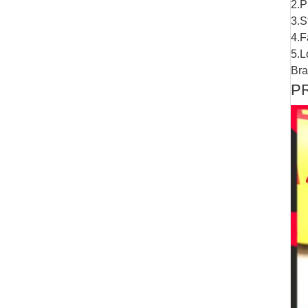
2.P
3.S
4.F
5.L
Bra
P