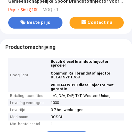
Gemeenschappelijke Spoor Brandstofinjector voor
WECHAI WD10
Prijs：$60-$100
MOQ：1
Beste prijs
Contact nu
Productomschrijving
Bosch diesel brandstofinjector
sproeier
,
Common Rail brandstofinjector
Hoog licht
DLLA152P1768
,
WECHAI WD10 diesel injector met
garantie
Betalingscondities
L/C, D/A, D/P, T/T, Western Union,
Levering vermogen
1000
Levertijd
3-7 het werkdagen
Merknaam
BOSCH
Min. bestelaantal
1