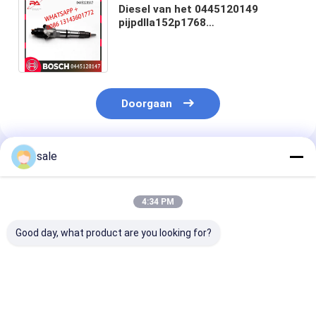
Diesel van het 0445120149
pijpdlla152p1768
Gemeenschappelijke Spoor
Brandstofinjector voor WECHAI
WD10
Doorgaan
sale
Geadviseerde Producten
4:34 PM
Good day, what product are you looking for?
Hoogwaardige Diesel
Hoogwaardige Diesel
0414701051
Systeem
Systeem
Dieselmotorbr