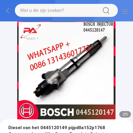
2
/
5
Diesel van het 0445120149 pijpdlla152p1768