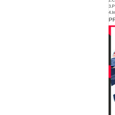
2.C
3.P
4.I
P