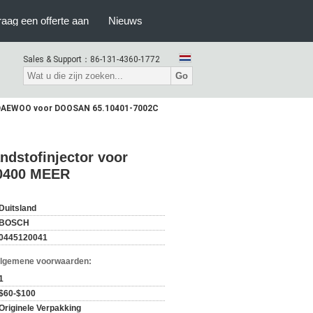
raag een offerte aan
Nieuws
Sales & Support：
86-131-4360-1772
Go
r DAEWOO voor DOOSAN 65.10401-7002C
dstofinjector voor
0400 MEER
Duitsland
BOSCH
0445120041
Algemene voorwaarden:
1
$60-$100
Originele Verpakking