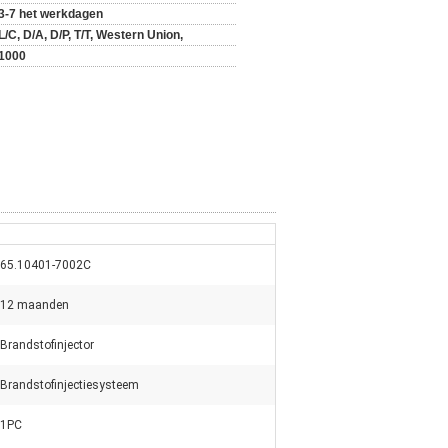
3-7 het werkdagen
L/C, D/A, D/P, T/T, Western Union,
1000
65.10401-7002C
12 maanden
Brandstofinjector
Brandstofinjectiesysteem
1PC