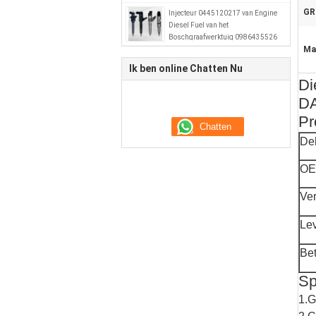
GR
Injecteur 0445120217 van Engine
Diesel Fuel van het
Boschgraafwerktuig 0986435526
Ma
51101006064
Ik ben online Chatten Nu
Di
DA
Pr
De
OE
Ve
Le
Bet
Sp
1.G