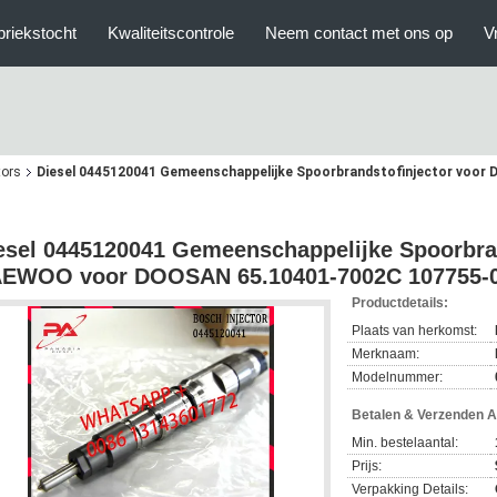
briekstocht
Kwaliteitscontrole
Neem contact met ons op
V
tors
Diesel 0445120041 Gemeenschappelijke Spoorbrandstofinjector voo
esel 0445120041 Gemeenschappelijke Spoorbran
EWOO voor DOOSAN 65.10401-7002C 107755-
Productdetails:
Plaats van herkomst:
Merknaam:
Modelnummer:
Betalen & Verzenden 
Min. bestelaantal:
Prijs:
Verpakking Details: