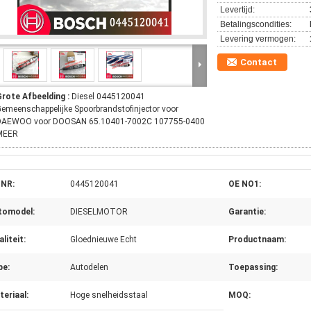
Levertijd:
Betalingscondities:
Levering vermogen:
Contact
Grote Afbeelding :
Diesel 0445120041
emeenschappelijke Spoorbrandstofinjector voor
DAEWOO voor DOOSAN 65.10401-7002C 107755-0400
MEER
 NR:
0445120041
OE NO1:
tomodel:
DIESELMOTOR
Garantie:
liteit:
Gloednieuwe Echt
Productnaam:
pe:
Autodelen
Toepassing:
eriaal:
Hoge snelheidsstaal
MOQ: