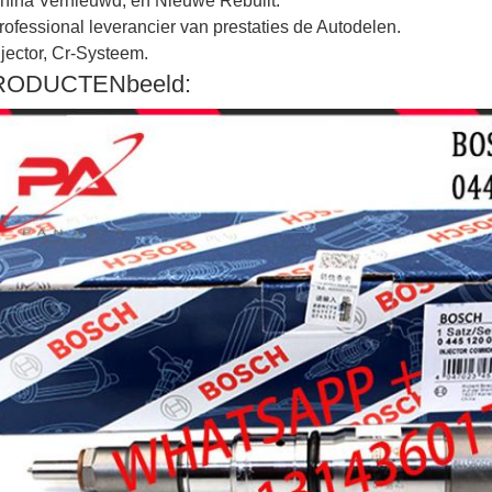
hina Vernieuwd, en Nieuwe Rebulit.
rofessional leverancier van prestaties de Autodelen.
njector, Cr-Systeem.
RODUCTENbeeld: