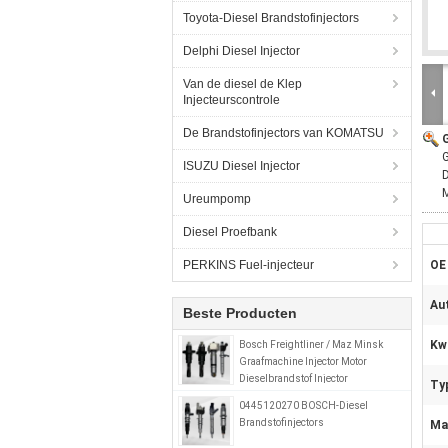
Toyota-Diesel Brandstofinjectors
Delphi Diesel Injector
Van de diesel de Klep
Injecteurscontrole
De Brandstofinjectors van KOMATSU
G
ISUZU Diesel Injector
Ureumpomp
Diesel Proefbank
PERKINS Fuel-injecteur
OE
Au
Beste Producten
Kwa
Bosch Freightliner / Maz Minsk
Graafmachine Injector Motor
Dieselbrandstof Injector
Ty
0414799008 0280746902
0445120270 BOSCH-Diesel
A0280746902
Brandstofinjectors
Mat