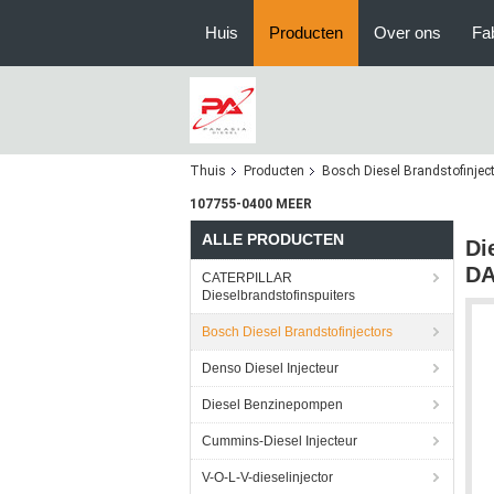
Huis
Producten
Over ons
Fa
Thuis
Producten
Bosch Diesel Brandstofinjec
107755-0400 MEER
ALLE PRODUCTEN
Di
DA
CATERPILLAR
Dieselbrandstofinspuiters
Bosch Diesel Brandstofinjectors
Denso Diesel Injecteur
Diesel Benzinepompen
Cummins-Diesel Injecteur
V-O-L-V-dieselinjector