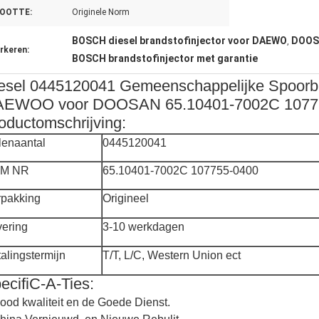
OOTTE:
Originele Norm
BOSCH diesel brandstofinjector voor DAEWO
DOOSA
,
rkeren:
BOSCH brandstofinjector met garantie
esel 0445120041 Gemeenschappelijke Spoorbra
EWOO voor DOOSAN 65.10401-7002C 1077
oductomschrijving:
lenaantal
0445120041
M NR
65.10401-7002C 107755-0400
rpakking
Origineel
vering
3-10 werkdagen
alingstermijn
T/T, L/C, Western Union ect
ecifiC-A-Ties:
ood kwaliteit en de Goede Dienst.