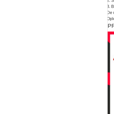
2. 
3. B
De 
Opl
P