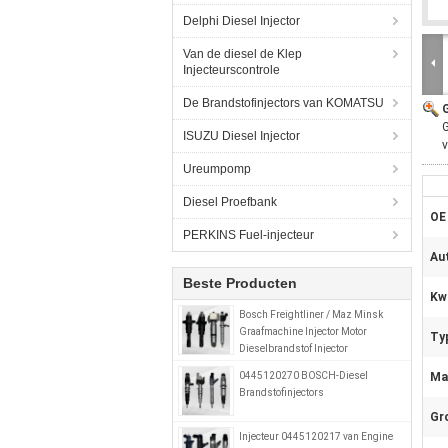
Delphi Diesel Injector
Van de diesel de Klep
Injecteurscontrole
De Brandstofinjectors van KOMATSU
G
ISUZU Diesel Injector
Ureumpomp
Diesel Proefbank
OE
PERKINS Fuel-injecteur
Au
Beste Producten
Kwa
Bosch Freightliner / Maz Minsk
Graafmachine Injector Motor
Ty
Dieselbrandstof Injector
0414799008 0280746902
0445120270 BOSCH-Diesel
Mat
A0280746902
Brandstofinjectors
Gr
Injecteur 0445120217 van Engine