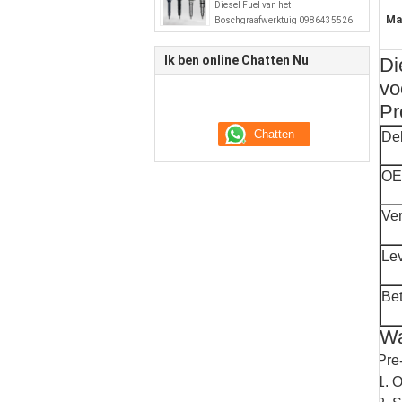
Diesel Fuel van het
Ma
Boschgraafwerktuig 0986435526
51101006064
Ik ben online Chatten Nu
Di
vo
Pr
De
OE
Ve
Le
Bet
Wa
Pre
1. 