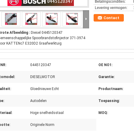
Betalingscondities:
Levering vermogen:
Contact
Grote Afbeelding :
Diesel 0445120347
emeenschappelijke Spoorbrandstofinjector 371-3974
voor KATTENc7 E320D2 Graafwerktuig
 NR:
0445120347
OE NO1:
tomodel:
DIESELMOTOR
Garantie:
liteit:
Gloednieuwe Echt
Productnaam:
pe:
Autodelen
Toepassing:
eriaal:
Hoge snelheidsstaal
MOQ:
ootte:
Originele Norm