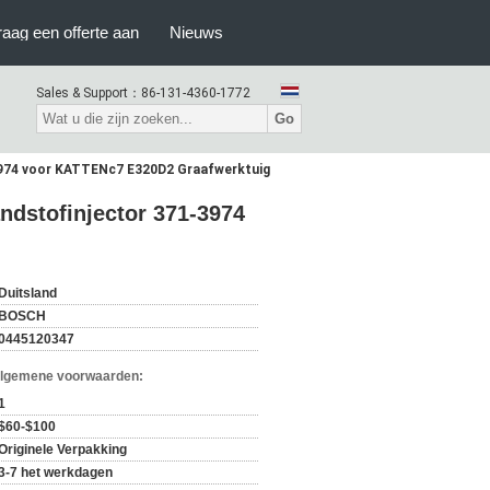
raag een offerte aan
Nieuws
Sales & Support：
86-131-4360-1772
Go
3974 voor KATTENc7 E320D2 Graafwerktuig
dstofinjector 371-3974
Duitsland
BOSCH
0445120347
Algemene voorwaarden:
1
$60-$100
Originele Verpakking
3-7 het werkdagen