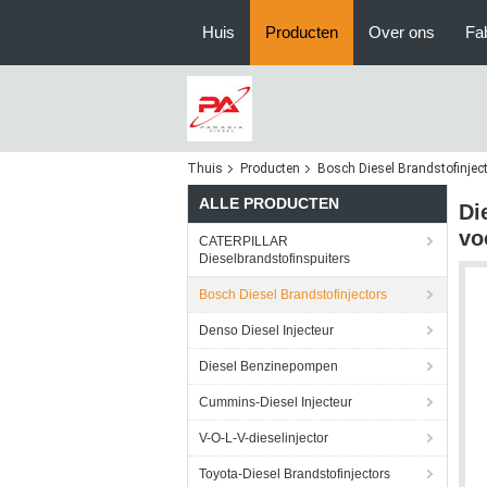
Huis
Producten
Over ons
Fa
Thuis
Producten
Bosch Diesel Brandstofinjec
ALLE PRODUCTEN
Di
vo
CATERPILLAR
Dieselbrandstofinspuiters
Bosch Diesel Brandstofinjectors
Denso Diesel Injecteur
Diesel Benzinepompen
Cummins-Diesel Injecteur
V-O-L-V-dieselinjector
Toyota-Diesel Brandstofinjectors