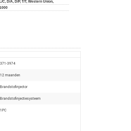
L/C, D/A, D/P, T/T, Western Union,
1000
371-3974
12 maanden
Brandstofinjector
Brandstofinjectiesysteem
1PC