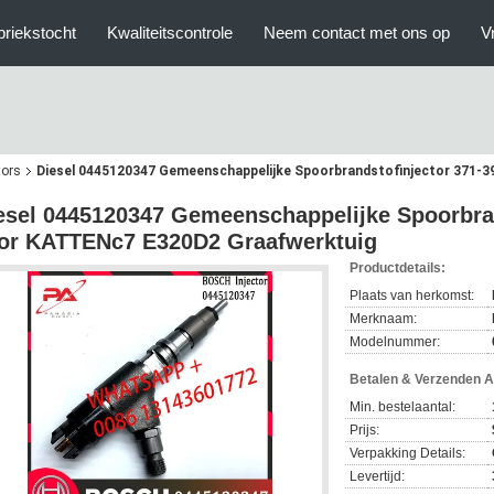
briekstocht
Kwaliteitscontrole
Neem contact met ons op
V
tors
Diesel 0445120347 Gemeenschappelijke Spoorbrandstofinjector 371-
esel 0445120347 Gemeenschappelijke Spoorbran
or KATTENc7 E320D2 Graafwerktuig
Productdetails:
Plaats van herkomst:
Merknaam:
Modelnummer:
Betalen & Verzenden 
Min. bestelaantal:
Prijs:
Verpakking Details:
Levertijd: