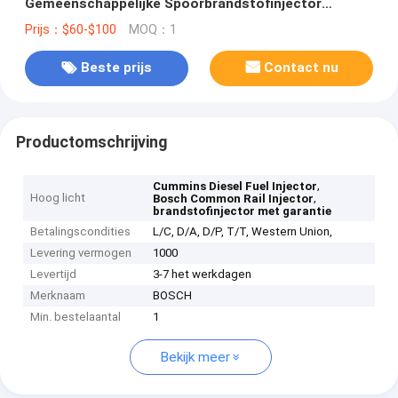
Gemeenschappelijke Spoorbrandstofinjector
4937065 voor Cummins
Prijs：$60-$100
MOQ：1
Beste prijs
Contact nu
Productomschrijving
,
Cummins Diesel Fuel Injector
Hoog licht
,
Bosch Common Rail Injector
brandstofinjector met garantie
Betalingscondities
L/C, D/A, D/P, T/T, Western Union,
Levering vermogen
1000
Levertijd
3-7 het werkdagen
Merknaam
BOSCH
Min. bestelaantal
1
Bekijk meer