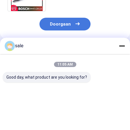
voor Cummins
Doorgaan
sale
Geadviseerde Producten
11:05 AM
Good day, what product are you looking for?
Hoogwaardige Diesel
Hoogwaardige Diesel
0414701051
Systeem
Systeem
Dieselmotorbr
Brandstofinjector
Brandstofinjector
0414701072
voor Vrachtwagen
voor Vrachtwagen
0414701073
OEM 0414701078
OEM 0414701078
0414701077
Beste prijs
Beste prijs
Beste pri
0414701079
0414701079
0414701076