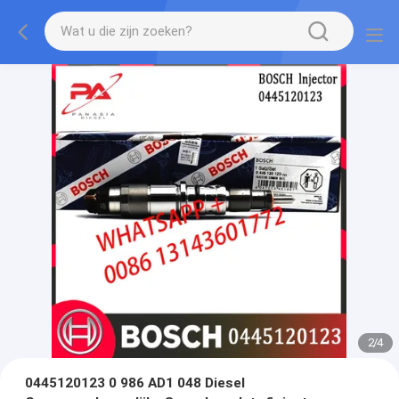
2
/
4
0445120123 0 986 AD1 048 Diesel