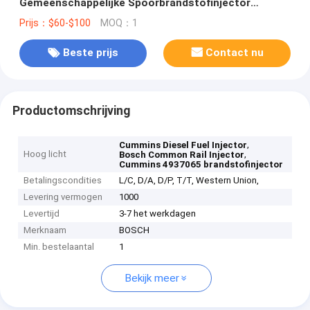
Gemeenschappelijke Spoorbrandstofinjector
4937065 voor Cummins
Prijs：$60-$100
MOQ：1
Beste prijs
Contact nu
Productomschrijving
,
Cummins Diesel Fuel Injector
Hoog licht
,
Bosch Common Rail Injector
Cummins 4937065 brandstofinjector
Betalingscondities
L/C, D/A, D/P, T/T, Western Union,
Levering vermogen
1000
Levertijd
3-7 het werkdagen
Merknaam
BOSCH
Min. bestelaantal
1
Bekijk meer