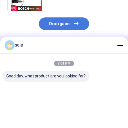
voor Cummins
Doorgaan
sale
Geadviseerde Producten
7:04 PM
Good day, what product are you looking for?
Brandstofinspuitpomp
brandstofinspuitpomp
Motoronderde
0414693002
0414693002
Injectiepomp
2113694 4289983
2113694 4289983
0414693006 
04290102
voor B-O-SCH
02113696 210
7421005584 M
Beste prijs
Beste prijs
Beste pri
Hoge Kwaliteit