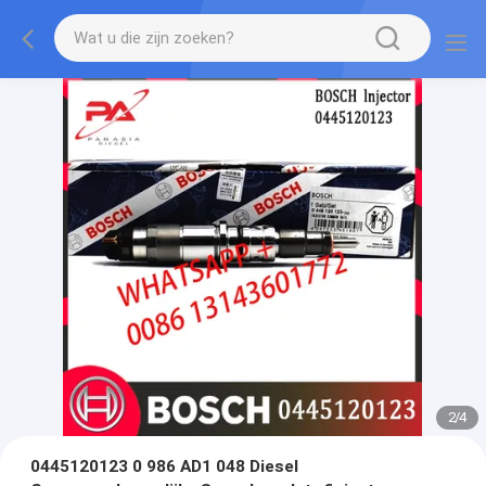
2
/
4
0445120123 0 986 AD1 048 Diesel