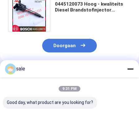
0445120073 Hoog - kwaliteits
Diesel Brandstofinjector
ME194299 voor Mitsubishi-Korte
galop 3.0L
Doorgaan
sale
Geadviseerde Producten
9:31 PM
Good day, what product are you looking for?
Hoogwaardige Diesel
Hoogwaardige Diesel
0414701051
Systeem
Systeem
Dieselmotorbr