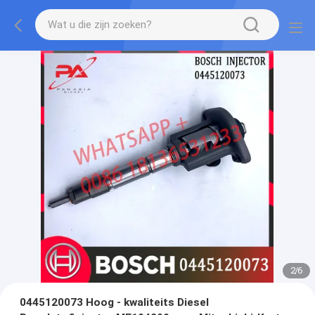
2
/
6
0445120073 Hoog - kwaliteits Diesel