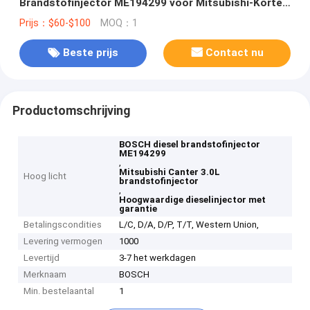
Brandstofinjector ME194299 voor Mitsubishi-Korte
galop 3.0L
Prijs：$60-$100
MOQ：1
Beste prijs
Contact nu
Productomschrijving
BOSCH diesel brandstofinjector
ME194299
,
Mitsubishi Canter 3.0L
Hoog licht
brandstofinjector
,
Hoogwaardige dieselinjector met
garantie
Betalingscondities
L/C, D/A, D/P, T/T, Western Union,
Levering vermogen
1000
Levertijd
3-7 het werkdagen
Merknaam
BOSCH
Min. bestelaantal
1