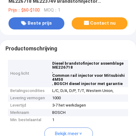
ME226718 ME223749 Brandstofinjector
Gemeenschappelijke Spoor voor Mitsubishi 4M50
Prijs：$60-$100
MOQ：1
Beste prijs
Contact nu
Productomschrijving
Diesel brandstofinjector assemblage
ME226718
,
Hoog licht
Common rail injector voor Mitsubishi
4M50
,
BOSCH diesel injector met garantie
Betalingscondities
L/C, D/A, D/P, T/T, Western Union,
Levering vermogen
1000
Levertijd
3-7 het werkdagen
Merknaam
BOSCH
Min. bestelaantal
1
Bekijk meer