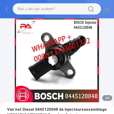
2
/
4
Van het Diesel 0445120048 de Injecteursassemblage