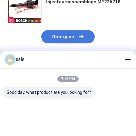
Injecteursassemblage ME226718
ME223749 Brandstofinjector
Gemeenschappelijke Spoor voor
Mitsubishi 4M50
Doorgaan
sale
Geadviseerde Producten
7:15 PM
Good day, what product are you looking for?
Hoogwaardige Diesel
Hoogwaardige Diesel
0414701051
Systeem
Systeem
Dieselmotorbr
Brandstofinjector
Brandstofinjector
0414701072