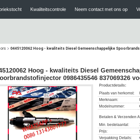
briekstocht
Kwaliteitscontrole
Neem contact met ons op
V
tors
0445120062 Hoog - kwaliteits Diesel Gemeenschappelijke Spoorbrand
45120062 Hoog - kwaliteits Diesel Gemeenscha
oorbrandstofinjector 0986435546 837069326 v
Productdetails:
Plaats van herkomst:
Merknaam:
Modelnummer:
Betalen & Verzenden 
Min. bestelaantal:
Prijs:
Verpakking Details: