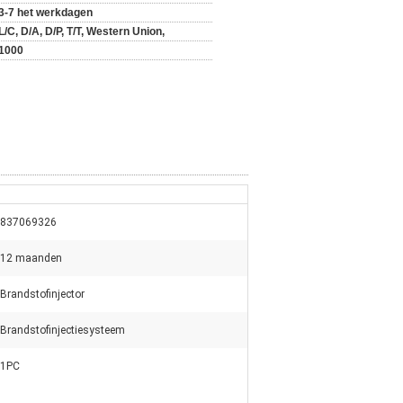
3-7 het werkdagen
L/C, D/A, D/P, T/T, Western Union,
1000
837069326
12 maanden
Brandstofinjector
Brandstofinjectiesysteem
1PC