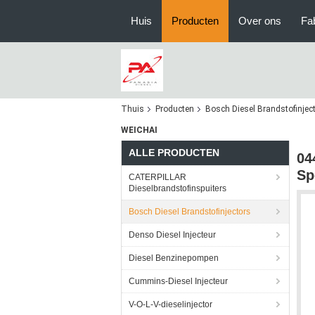
Huis
Producten
Over ons
Fa
Thuis
Producten
Bosch Diesel Brandstofinjec
WEICHAI
ALLE PRODUCTEN
04
Sp
CATERPILLAR
Dieselbrandstofinspuiters
Bosch Diesel Brandstofinjectors
Denso Diesel Injecteur
Diesel Benzinepompen
Cummins-Diesel Injecteur
V-O-L-V-dieselinjector