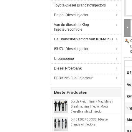
Toyota-Diesel Brandstofinjectors
Delphi Diesel Injector
Van de diesel de Klep
Injecteurscontrole
De Brandstofinjectors van KOMATSU
D
ISUZU Diesel Injector
Ureumpomp
Diesel Proefbank
OE
PERKINS Fuel-injecteur
Au
Beste Producten
Kwa
Bosch Freightliner / Maz Minsk
Graafmachine Injector Motor
Ty
Dieselbrandstof Injector
0414799008 0280746902
0445120270 BOSCH-Diesel
Mat
A0280746902
Brandstofinjectors
GR