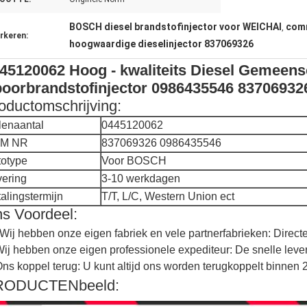
BOSCH diesel brandstofinjector voor WEICHAI
comm
,
rkeren:
hoogwaardige dieselinjector 837069326
45120062 Hoog - kwaliteits Diesel Gemeens
oorbrandstofinjector 0986435546 8370693
oductomschrijving:
lenaantal
0445120062
M NR
837069326
0986435546
totype
Voor BOSCH
vering
3-10 werkdagen
alingstermijn
T/T, L/C, Western Union ect
s Voordeel:
Wij hebben onze eigen fabriek en vele partnerfabrieken: Directe
Wij hebben onze eigen professionele expediteur: De snelle lever
Ons koppel terug: U kunt altijd ons worden terugkoppelt binnen 
RODUCTENbeeld: