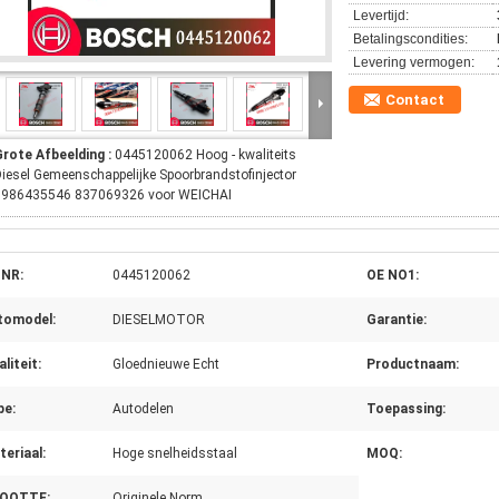
Levertijd:
Betalingscondities:
Levering vermogen:
Contact
Grote Afbeelding :
0445120062 Hoog - kwaliteits
iesel Gemeenschappelijke Spoorbrandstofinjector
0986435546 837069326 voor WEICHAI
 NR:
0445120062
OE NO1:
tomodel:
DIESELMOTOR
Garantie:
liteit:
Gloednieuwe Echt
Productnaam:
pe:
Autodelen
Toepassing:
eriaal:
Hoge snelheidsstaal
MOQ:
OOTTE:
Originele Norm