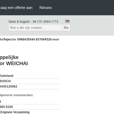
raag een offerte aan
Nieuws
Sales & Support：
86-131-4360-1772
Go
stofinjector 0986435546 837069326 voor
ppelijke
oor WEICHAI
Duitsland
BOSCH
0445120062
Algemene voorwaarden:
1
$60-$100
Originele Verpakking