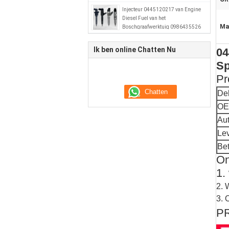
Injecteur 0445120217 van Engine
Diesel Fuel van het
Ma
Boschgraafwerktuig 0986435526
51101006064
Ik ben online Chatten Nu
04
Sp
Pr
De
OE
Au
Le
Bet
On
1.
2. 
3. 
P