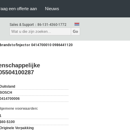
raag een offerte aan
Nieuws
Sales & Support：
86-131-4360-1772
Go
brandstofinjector 0414700010 0986441120
nschappelijke
005504100287
Duitsland
BOSCH
0414700006
Algemene voorwaarden:
1
$60-$100
Originele Verpakking