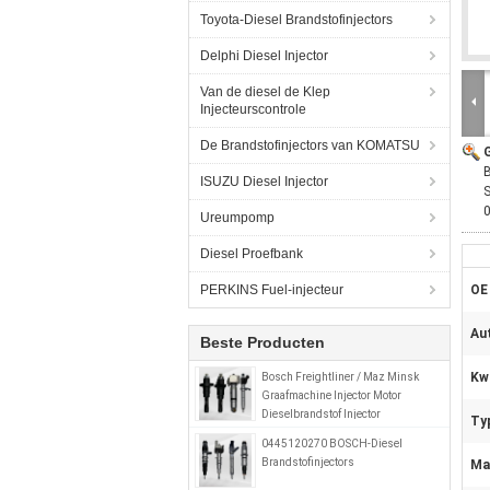
Toyota-Diesel Brandstofinjectors
Delphi Diesel Injector
Van de diesel de Klep
Injecteurscontrole
De Brandstofinjectors van KOMATSU
ISUZU Diesel Injector
Ureumpomp
Diesel Proefbank
PERKINS Fuel-injecteur
OE
Au
Beste Producten
Kwa
Bosch Freightliner / Maz Minsk
Graafmachine Injector Motor
Dieselbrandstof Injector
Ty
0414799008 0280746902
0445120270 BOSCH-Diesel
A0280746902
Brandstofinjectors
Mat