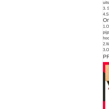
uit
3. 
4.S
On
1.O
pij
hoo
2.W
3.O
P