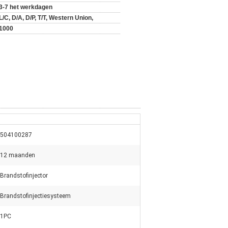
3-7 het werkdagen
L/C, D/A, D/P, T/T, Western Union,
1000
504100287
12 maanden
Brandstofinjector
Brandstofinjectiesysteem
1PC