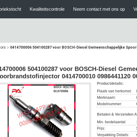
briekstocht
Kwaliteitscontrole
Neem contact met ons op
V
tors
0414700006 504100287 voor BOSCH-Diesel Gemeenschappelijke Spoor
14700006 504100287 voor BOSCH-Diesel Gemee
oorbrandstofinjector 0414700010 0986441120 
Productdetails:
Plaats van herkomst:
Merknaam:
Modelnummer:
Betalen & Verzenden 
Min. bestelaantal:
Prijs:
Verpakking Details: