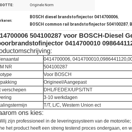
OOTTE:
Originele Norm
BOSCH diesel brandstofinjector 0414700006
,
rkeren:
BOSCH common rail brandstofinjector 504100287
B
,
14700006 504100287 voor BOSCH-Diesel G
oorbrandstofinjector 0414700010 09864411
oductomschrijving:
lenaantal
0414700006,
0414700010,0986441120,0
M NR
504100287
totype
Voor BOSCH
rpakking
Origineel/Aangepast
t verschepen
DHL/FEDEX/UPS/TNT
vering
3-10 werkdagen
alingstermijn
T/T, L/C, Western Union ect
arom ons kies:
Wij zijn professioneel in de leveringssysteem van de motorolie;
he het product heeft een streng testend proces ondergaan, en w