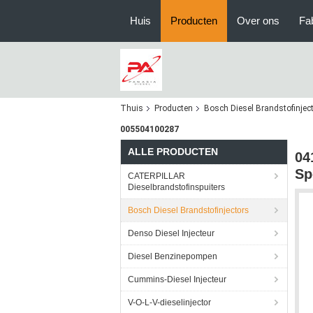
Huis
Producten
Over ons
Fa
Thuis
Producten
Bosch Diesel Brandstofinjec
005504100287
ALLE PRODUCTEN
04
Sp
CATERPILLAR
Dieselbrandstofinspuiters
Bosch Diesel Brandstofinjectors
Denso Diesel Injecteur
Diesel Benzinepompen
Cummins-Diesel Injecteur
V-O-L-V-dieselinjector