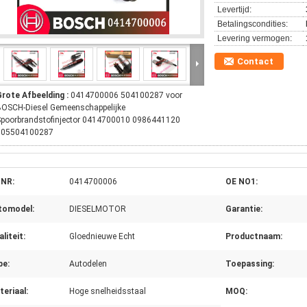
Levertijd:
Betalingscondities:
Levering vermogen:
Contact
Grote Afbeelding :
0414700006 504100287 voor
BOSCH-Diesel Gemeenschappelijke
Spoorbrandstofinjector 0414700010 0986441120
005504100287
 NR:
0414700006
OE NO1:
tomodel:
DIESELMOTOR
Garantie:
liteit:
Gloednieuwe Echt
Productnaam:
pe:
Autodelen
Toepassing:
eriaal:
Hoge snelheidsstaal
MOQ: