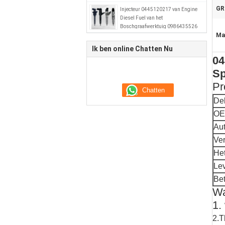
GR
Injecteur 0445120217 van Engine
Diesel Fuel van het
Boschgraafwerktuig 0986435526
Ma
51101006064
Ik ben online Chatten Nu
04
Sp
Pr
De
OE
Au
Ve
He
Le
Bet
Wa
1.
2.T