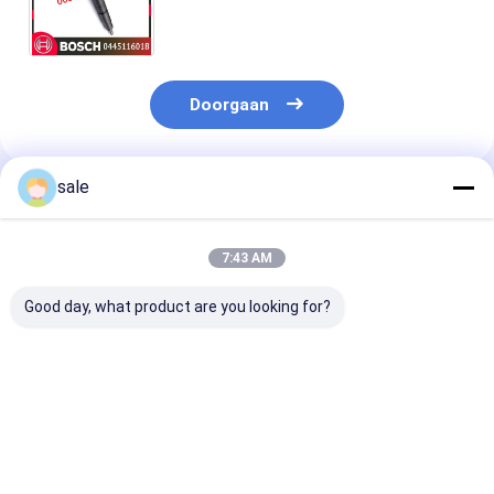
Diesel de Gemeenschappelijke
Spoor voor HYUNDAI
Doorgaan
sale
Geadviseerde Producten
7:43 AM
Good day, what product are you looking for?
Hoogwaardige Diesel
Hoogwaardige Diesel
0414701051
Systeem
Systeem
Dieselmotorbr
Brandstofinjector
Brandstofinjector
0414701072
voor Vrachtwagen
voor Vrachtwagen
0414701073
OEM 0414701078
OEM 0414701078
0414701077
Beste prijs
Beste prijs
Beste pri