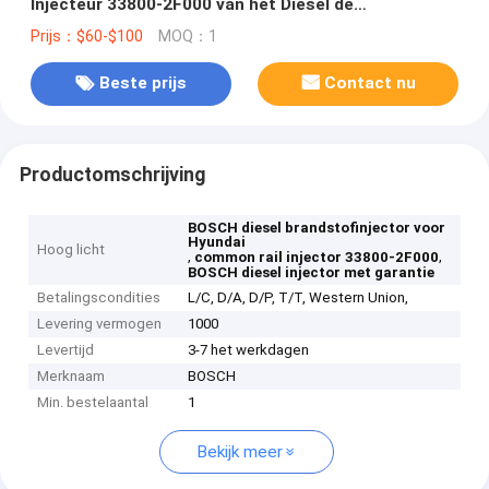
Injecteur 33800-2F000 van het Diesel de
Gemeenschappelijke Spoor voor HYUNDAI
Prijs：$60-$100
MOQ：1
Beste prijs
Contact nu
Productomschrijving
BOSCH diesel brandstofinjector voor
Hyundai
Hoog licht
,
,
common rail injector 33800-2F000
BOSCH diesel injector met garantie
Betalingscondities
L/C, D/A, D/P, T/T, Western Union,
Levering vermogen
1000
Levertijd
3-7 het werkdagen
Merknaam
BOSCH
Min. bestelaantal
1
Bekijk meer