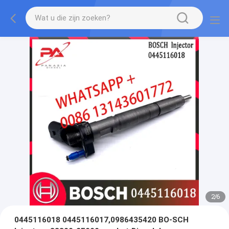
2
/
6
0445116018 0445116017,0986435420 BO-SCH