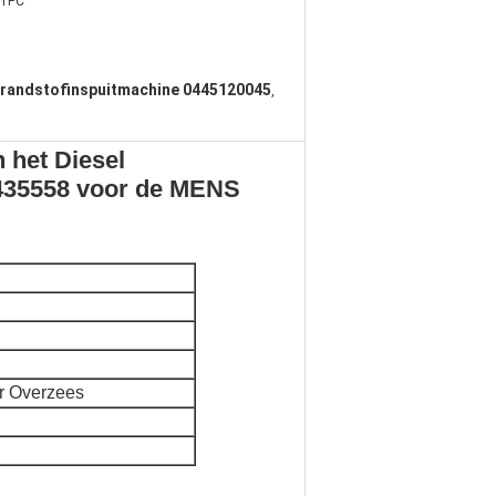
1PC
randstofinspuitmachine 0445120045
,
 het Diesel
435558 voor de MENS
r Overzees