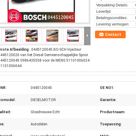
Verpakking Details:
Levertijd:
Betalingscondities:
Levering vermogen:
Contact
Grote Afbeelding :
0445120045 BO-SCH Injecteur
445120026 van het Diesel Gemeenschappelijke Spoor
0445120045 0986435558 voor de MENS 51101006024
51101006044
 NR:
0445120045
OE NO1:
tomodel:
DIESELMOTOR
Garantie:
liteit:
Gloednieuwe Echt
Productnaam:
pe:
Autodelen
Toepassing: