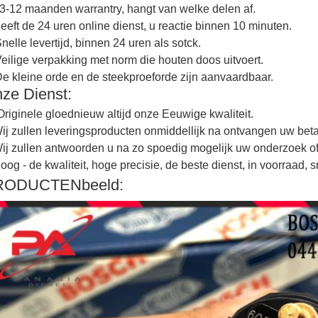
3-12 maanden warrantry, hangt van welke delen af.
geeft de 24 uren online dienst, u reactie binnen 10 minuten.
Snelle levertijd, binnen 24 uren als sotck.
Veilige verpakking met norm die houten doos uitvoert.
De kleine orde en de steekproeforde zijn aanvaardbaar.
ze Dienst:
Originele gloednieuw altijd onze Eeuwige kwaliteit.
j zullen leveringsproducten onmiddellijk na ontvangen uw betali
j zullen antwoorden u na zo spoedig mogelijk uw onderzoek of 
og - de kwaliteit, hoge precisie, de beste dienst, in voorraad, sn
RODUCTENbeeld: