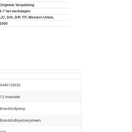
Originele Verpakking
3-7 het werkdagen
L/C, D/A, D/P, T/T, Western Union,
1000
0445120026
12 maanden
Brandstofpomp
Brandstofinjectiesysteem