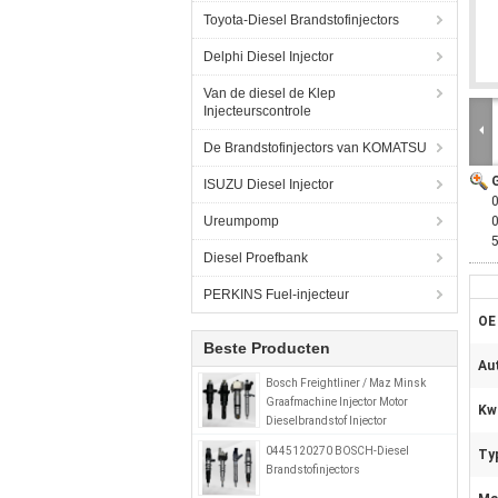
Toyota-Diesel Brandstofinjectors
Delphi Diesel Injector
Van de diesel de Klep
Injecteurscontrole
De Brandstofinjectors van KOMATSU
ISUZU Diesel Injector
0
Ureumpomp
Diesel Proefbank
PERKINS Fuel-injecteur
OE
Beste Producten
Au
Bosch Freightliner / Maz Minsk
Graafmachine Injector Motor
Kwa
Dieselbrandstof Injector
0414799008 0280746902
0445120270 BOSCH-Diesel
Ty
A0280746902
Brandstofinjectors