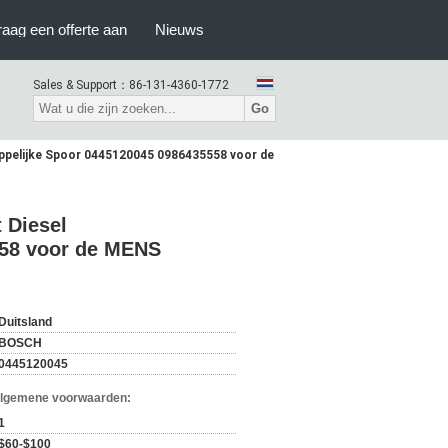
raag een offerte aan
Nieuws
Sales & Support：
86-131-4360-1772
Go
pelijke Spoor 0445120045 0986435558 voor de
 Diesel
58 voor de MENS
Duitsland
BOSCH
0445120045
Algemene voorwaarden:
1
$60-$100