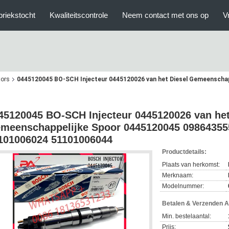
briekstocht
Kwaliteitscontrole
Neem contact met ons op
V
tors
0445120045 BO-SCH Injecteur 0445120026 van het Diesel Gemeenschap
45120045 BO-SCH Injecteur 0445120026 van het
meenschappelijke Spoor 0445120045 09864355
101006024 51101006044
Productdetails:
Plaats van herkomst:
Merknaam:
Modelnummer:
Betalen & Verzenden 
Min. bestelaantal:
Prijs: