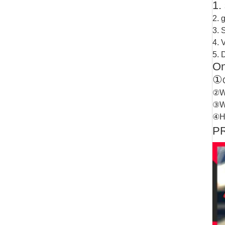
1.
2. 
3. 
4. 
5. 
On
①
②Wi
③Wi
④Ho
P