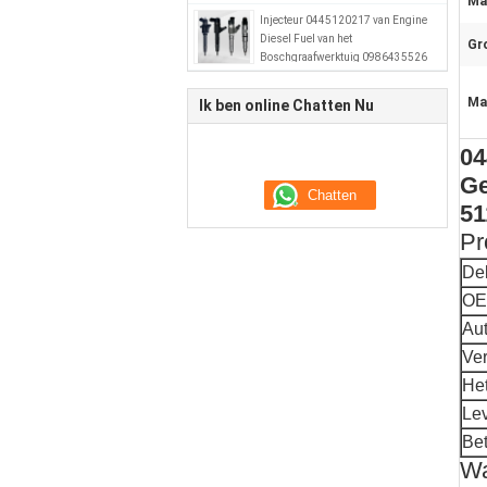
Mat
Injecteur 0445120217 van Engine
Diesel Fuel van het
Gr
Boschgraafwerktuig 0986435526
51101006064
Ma
Ik ben online Chatten Nu
04
Ge
51
Pr
De
OE
Au
Ve
He
Le
Bet
Wa