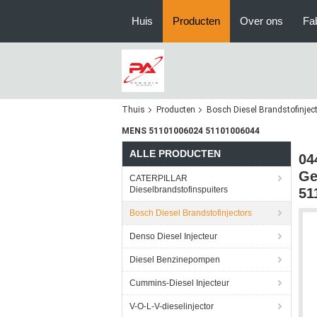
Huis
Producten
Over ons
Fa
Thuis
Producten
Bosch Diesel Brandstofinjec
MENS 51101006024 51101006044
ALLE PRODUCTEN
04
Ge
CATERPILLAR
Dieselbrandstofinspuiters
51
Bosch Diesel Brandstofinjectors
Denso Diesel Injecteur
Diesel Benzinepompen
Cummins-Diesel Injecteur
V-O-L-V-dieselinjector