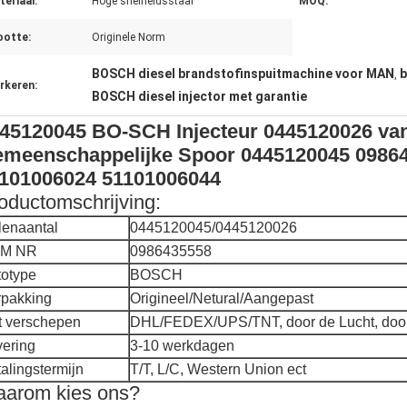
eriaal:
Hoge snelheidsstaal
MOQ:
ootte:
Originele Norm
BOSCH diesel brandstofinspuitmachine voor MAN
b
,
rkeren:
BOSCH diesel injector met garantie
45120045 BO-SCH Injecteur 0445120026 van
meenschappelijke Spoor 0445120045 0986
101006024 51101006044
oductomschrijving:
lenaantal
0445120045/0445120026
M NR
0986435558
totype
BOSCH
rpakking
Origineel/Netural/Aangepast
t verschepen
DHL/FEDEX/UPS/TNT, door de Lucht, doo
vering
3-10 werkdagen
alingstermijn
T/T, L/C, Western Union ect
arom kies ons?