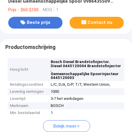
Diesel Gemeenschappelijke Spoor 0986435509
0986435524
Prijs：$60-$100
MOQ：1
Beste prijs
Contact nu
Productomschrijving
,
Bosch Diesel Brandstofinjector
Diesel 0445120004 Brandstofinjector
Hoog licht
,
Gemeenschappelijke Spoorinjecteur
0445120003
Betalingscondities
L/C, D/A, D/P, T/T, Western Union,
Levering vermogen
1000
Levertijd
3-7 het werkdagen
Merknaam
BOSCH
Min. bestelaantal
1
Bekijk meer