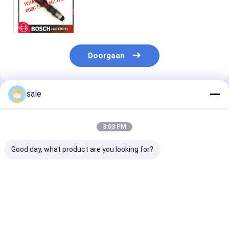
Gemeenschappelijke Spoor
0986435509 0986435524
Doorgaan
sale
Geadviseerde Producten
3:03 PM
Good day, what product are you looking for?
Hoogwaardige Diesel
Hoogwaardige Diesel
0414701051
Systeem
Systeem
Dieselmotorbr
Brandstofinjector
Brandstofinjector
0414701072
voor Vrachtwagen
voor Vrachtwagen
0414701073