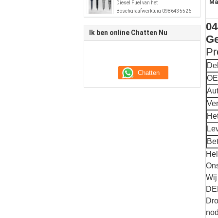
Ma
Diesel Fuel van het
Boschgraafwerktuig 0986435526
51101006064
04
Ik ben online Chatten Nu
Ge
Pr
De
OE
Au
Ve
He
Le
Bet
Hel
Ons
Wij
DE
Dro
nod