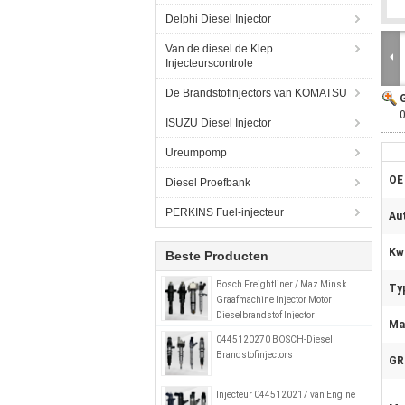
Delphi Diesel Injector
Van de diesel de Klep
Injecteurscontrole
De Brandstofinjectors van KOMATSU
0
ISUZU Diesel Injector
Ureumpomp
OE
Diesel Proefbank
PERKINS Fuel-injecteur
Au
Kwa
Beste Producten
Bosch Freightliner / Maz Minsk
Ty
Graafmachine Injector Motor
Dieselbrandstof Injector
Mat
0414799008 0280746902
0445120270 BOSCH-Diesel
A0280746902
Brandstofinjectors
GR
Injecteur 0445120217 van Engine