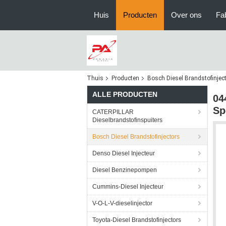
Huis
Producten
Over ons
Fa
Thuis
Producten
Bosch Diesel Brandstofinjec
ALLE PRODUCTEN
04
Sp
CATERPILLAR
Dieselbrandstofinspuiters
Bosch Diesel Brandstofinjectors
Denso Diesel Injecteur
Diesel Benzinepompen
Cummins-Diesel Injecteur
V-O-L-V-dieselinjector
Toyota-Diesel Brandstofinjectors