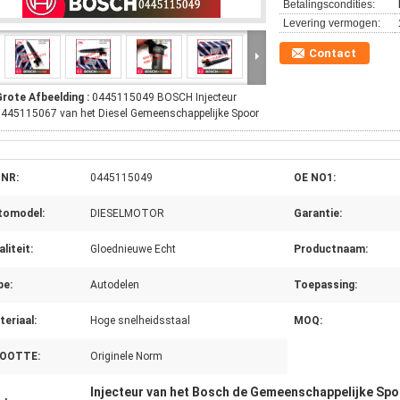
Betalingscondities:
Levering vermogen:
Contact
Grote Afbeelding :
0445115049 BOSCH Injecteur
445115067 van het Diesel Gemeenschappelijke Spoor
 NR:
0445115049
OE NO1:
tomodel:
DIESELMOTOR
Garantie:
liteit:
Gloednieuwe Echt
Productnaam:
pe:
Autodelen
Toepassing:
eriaal:
Hoge snelheidsstaal
MOQ:
OOTTE:
Originele Norm
Injecteur van het Bosch de Gemeenschappelijke Spo