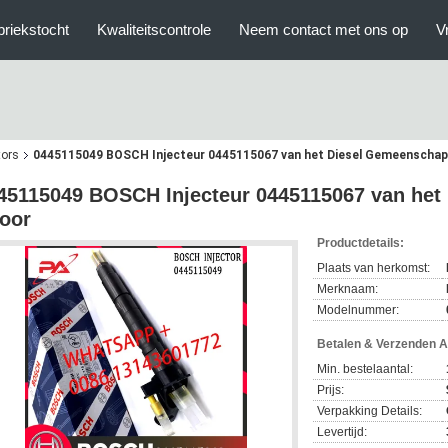
briekstocht
Kwaliteitscontrole
Neem contact met ons op
V
tors
0445115049 BOSCH Injecteur 0445115067 van het Diesel Gemeenschapp
45115049 BOSCH Injecteur 0445115067 van het
oor
Productdetails:
Plaats van herkomst:
Merknaam:
Modelnummer:
Betalen & Verzenden 
Min. bestelaantal:
Prijs:
Verpakking Details:
Levertijd: