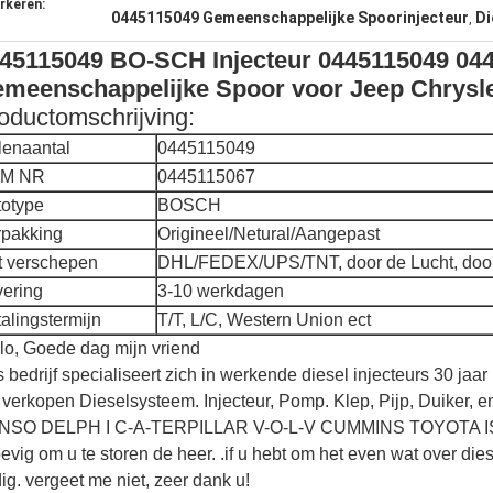
rkeren:
0445115049 Gemeenschappelijke Spoorinjecteur
Di
,
45115049 BO-SCH Injecteur 0445115049 044
meenschappelijke Spoor voor Jeep Chrysl
oductomschrijving:
lenaantal
0445115049
M NR
0445115067
totype
BOSCH
rpakking
Origineel/Netural/Aangepast
t verschepen
DHL/FEDEX/UPS/TNT, door de Lucht, doo
vering
3-10 werkdagen
alingstermijn
T/T, L/C, Western Union ect
lo, Goede dag mijn vriend
 bedrijf specialiseert zich in werkende diesel injecteurs 30 jaar
 verkopen Dieselsysteem. Injecteur, Pomp. Klep, Pijp, Duiker, 
NSO DELPH I C-A-TERPILLAR V-O-L-V CUMMINS TOYOTA 
evig om u te storen de heer. .if u hebt om het even wat over die
ig. vergeet me niet, zeer dank u!