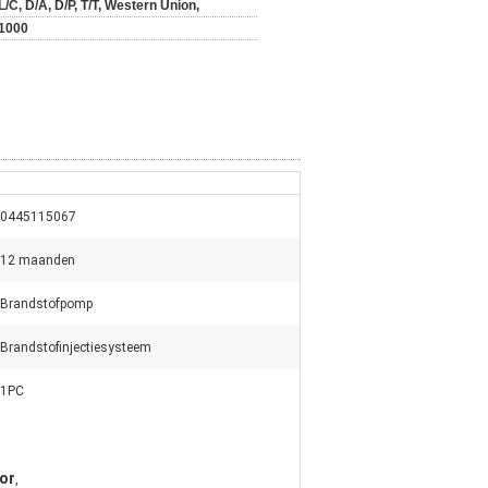
L/C, D/A, D/P, T/T, Western Union,
1000
0445115067
12 maanden
Brandstofpomp
Brandstofinjectiesysteem
1PC
or
,