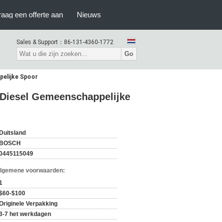
raag een offerte aan
Nieuws
Sales & Support：
86-131-4360-1772
Go
elijke Spoor
 Diesel Gemeenschappelijke
Duitsland
BOSCH
0445115049
Algemene voorwaarden:
1
$60-$100
Originele Verpakking
3-7 het werkdagen