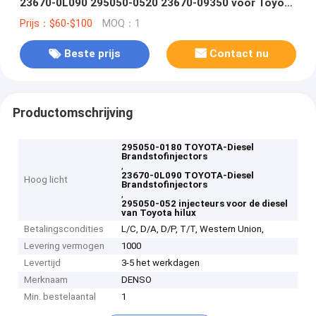
23670-0L090 295050-0520 23670-09350 voor Toyota
Hilux 1KD 2KD
Prijs：$60-$100
MOQ：1
Beste prijs
Contact nu
Productomschrijving
295050-0180 TOYOTA-Diesel
Brandstofinjectors
,
23670-0L090 TOYOTA-Diesel
Hoog licht
Brandstofinjectors
,
295050-052 injecteurs voor de diesel
van Toyota hilux
Betalingscondities
L/C, D/A, D/P, T/T, Western Union,
Levering vermogen
1000
Levertijd
3-5 het werkdagen
Merknaam
DENSO
Min. bestelaantal
1