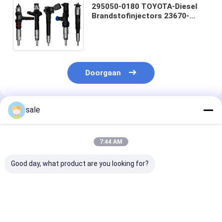
295050-0180 TOYOTA-Diesel
Brandstofinjectors 23670-
0L090 295050-0520 23670-
09350 voor Toyota Hilux 1KD
2KD
Doorgaan
sale
Geadviseerde Producten
7:44 AM
Good day, what product are you looking for?
Hoogwaardige
095000-7680
Originele
Common Rail-
Common Rail Fuel
gloednieuwe