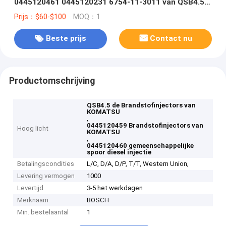
0445120461 0445120231 6754-11-3011 van QSB4.5
QSB6.7 KOMATSU
Prijs：$60-$100
MOQ：1
Beste prijs
Contact nu
Productomschrijving
QSB4.5 de Brandstofinjectors van
KOMATSU
,
0445120459 Brandstofinjectors van
Hoog licht
KOMATSU
,
0445120460 gemeenschappelijke
spoor diesel injectie
Betalingscondities
L/C, D/A, D/P, T/T, Western Union,
Levering vermogen
1000
Levertijd
3-5 het werkdagen
Merknaam
BOSCH
Min. bestelaantal
1