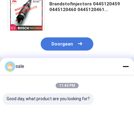
Brandstofinjectors 0445120459
0445120460 0445120461
0445120231 6754-11-3011 van
QSB4.5 QSB6.7 KOMATSU
Doorgaan
sale
Geadviseerde Producten
11:43 PM
Good day, what product are you looking for?
Hoogwaardige Diesel
Hoogwaardige Diesel
0414701051
Systeem
Systeem
Dieselmotorbr