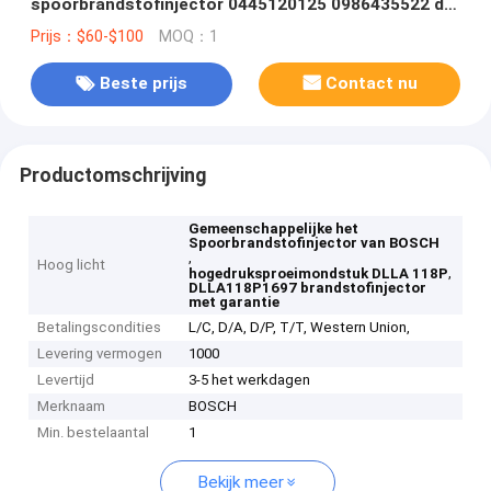
spoorbrandstofinjector 0445120125 0986435522 de
pijp van de hoge druknevel DLLA 118 P 1697
Prijs：$60-$100
MOQ：1
DLLA118P1697
Beste prijs
Contact nu
Productomschrijving
Gemeenschappelijke het
Spoorbrandstofinjector van BOSCH
,
Hoog licht
,
hogedruksproeimondstuk DLLA 118P
DLLA118P1697 brandstofinjector
met garantie
Betalingscondities
L/C, D/A, D/P, T/T, Western Union,
Levering vermogen
1000
Levertijd
3-5 het werkdagen
Merknaam
BOSCH
Min. bestelaantal
1
Bekijk meer