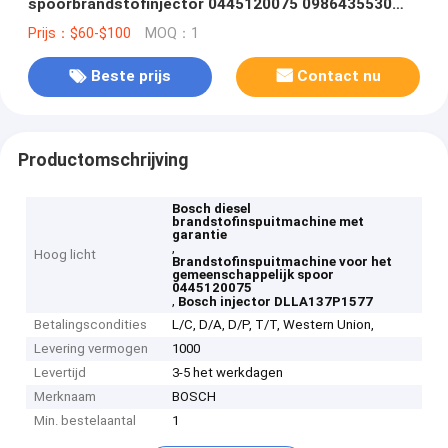
spoorbrandstofinjector 0445120075 0986435530
DLLA137P1577 VOOR BOSCH-INJECTEUR 504128307
Prijs：$60-$100
MOQ：1
5801382396 2855135
Beste prijs
Contact nu
Productomschrijving
Bosch diesel
brandstofinspuitmachine met
garantie
,
Hoog licht
Brandstofinspuitmachine voor het
gemeenschappelijk spoor
0445120075
,
Bosch injector DLLA137P1577
Betalingscondities
L/C, D/A, D/P, T/T, Western Union,
Levering vermogen
1000
Levertijd
3-5 het werkdagen
Merknaam
BOSCH
Min. bestelaantal
1