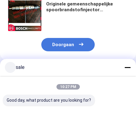
Originele gemeenschappelijke
spoorbrandstofinjector
0445120075 0986435530
DLLA137P1577 VOOR BOSCH-
INJECTEUR 504128307 5801382396
2855135
Doorgaan
sale
Geadviseerde Producten
10:27 PM
Good day, what product are you looking for?
Hoogwaardige Diesel
Hoogwaardige Diesel
0414701051
Systeem
Systeem
Dieselmotorbr