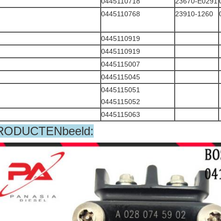
0445110718
23670-E0291
0445110768
23910-1260
0445110919
0445110919
0445115007
0445115045
0445115051
0445115052
0445115063
RODUCTENbeeld: