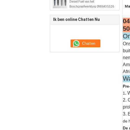
Diesel Fuel van het
Ma
Boschgraafwerktuig 0986435526
51101006064
Ik ben online Chatten Nu
04
50
On
Ons
bui
nem
Ame
Afr
Wa
Pre
. 
1
2. 
pro
3. 
de 
De 