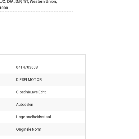
L/C, D/A, D/P, T/T, Western Union,
1000
0414703008
:
DIESELMOTOR
Gloednieuwe Echt
Autodelen
Hoge snelheidsstaal
Originele Norm