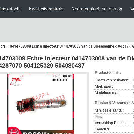
briekstocht
Kwaliteitscontrole
Neem contact met ons op
V
tors
0414703008 Echte Injecteur 0414703008 van de Dieseleenheid voor /F
14703008 Echte Injecteur 0414703008 van de Di
4287070 504125329 504080487
Productdetails:
Plaats van herkomst:
Merknaam:
Modelnummer:
Betalen & Verzenden 
Min. bestelaantal:
Prijs:
Verpakking Details:
Levertijd: