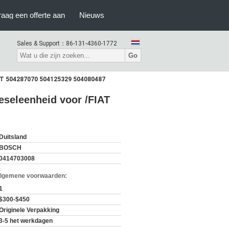
raag een offerte aan
Nieuws
Sales & Support：
86-131-4360-1772
Go
IAT 504287070 504125329 504080487
eseleenheid voor /FIAT
Duitsland
BOSCH
0414703008
Algemene voorwaarden:
1
$300-$450
Originele Verpakking
3-5 het werkdagen