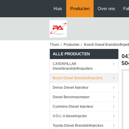
Huis
Producten
Over ons
Fa
Thuis
Producten
Bosch Diesel Brandstofinjec
ALLE PRODUCTEN
04
50
CATERPILLAR
Dieselbrandstofinspuiters
Bosch Diesel Brandstofinjectors
Denso Diesel Injecteur
Diesel Benzinepompen
Cummins-Diesel Injecteur
V-O-L-V-dieselinjector
Toyota-Diesel Brandstofinjectors