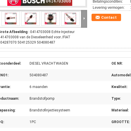
Betalingscondities:
Levering vermogen:
Contact
Grote Afbeelding :
0414703008 Echte Injecteur
414703008 van de Dieseleenheid voor /FIAT
504287070 504125329 504080487
toonderdeel:
DIESEL VRACHTWAGEN
OE NR:
 NO1:
504080487
Automodel
antie:
6 maanden
Kwaliteit:
oductnaam:
Brandstofpomp
Type:
epassing:
Brandstofinjectiesysteem
Materiaal:
Q:
1PC
GROOTTE: