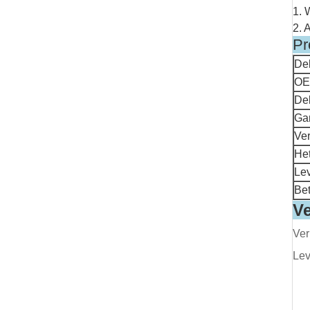
1. 
2. 
Pr
De
OE
De
Gar
Ve
He
Le
Bet
Ve
Lev