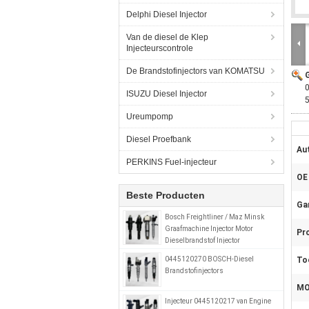
Delphi Diesel Injector
Van de diesel de Klep
Injecteurscontrole
De Brandstofinjectors van KOMATSU
0
ISUZU Diesel Injector
Ureumpomp
Diesel Proefbank
Au
PERKINS Fuel-injecteur
OE
Beste Producten
Gar
Bosch Freightliner / Maz Minsk
Graafmachine Injector Motor
Pr
Dieselbrandstof Injector
0414799008 0280746902
0445120270 BOSCH-Diesel
To
A0280746902
Brandstofinjectors
MO
Injecteur 0445120217 van Engine