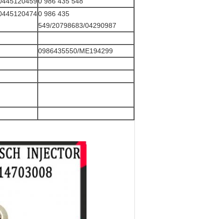
0445120459
0 986 435 548
0445120474
0 986 435
549/20798683/04290987
0986435550/ME194299