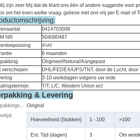
Wij zijn zeer blij dat de klant ons één of andere suggestie voor p
Als om het even welke vraag, gelieve met ons vrij per E-mail of T
oductomschrijving:
lenaantal
0414703008
M NR
504080487
lentoepassing
/FIAT
antie
6 maanden
rpakking
Origineel/Netural/Aangepast
t verschepen
DHL/FEDEX/UPS/TNT, door de Lucht, door
vering
3-10 werkdagen volgens uw orde
alingstermijn
T/T, L/C, Western Union ect
rpakking & Levering
Verpakkingsdetails
Oirignal
ertijd:
Hoeveelheid (Stukken)
1 - 100
>100
Est. Tijd (dagen)
3
Om word