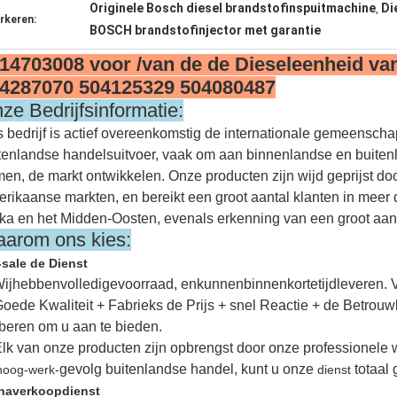
Originele Bosch diesel brandstofinspuitmachine
Di
,
rkeren:
BOSCH brandstofinjector met garantie
14703008 voor /van de de Dieseleenheid van
4287070 504125329 504080487
ze Bedrijfsinformatie:
 bedrijf is actief overeenkomstig de internationale gemeenschap
tenlandse handelsuitvoer, vaak om aan binnenlandse en buitenl
en, de markt ontwikkelen. Onze producten zijn wijd geprijst do
rikaanse markten, en bereikt een groot aantal klanten in meer
ika en het Midden-Oosten, evenals erkenning van een groot aan
arom ons kies
:
-sale de Dienst
Wijhebbenvolledigevoorraad, enkunnenbinnenkortetijdleveren. 
Goede Kwaliteit + Fabrieks de Prijs + snel Reactie + de Betrouwb
beren om u aan te bieden.
Elk van onze producten zijn opbrengst door onze professionel
gevolg buitenlandse handel, kunt u onze
totaal
hoog-werk-
dienst
naverkoopdienst