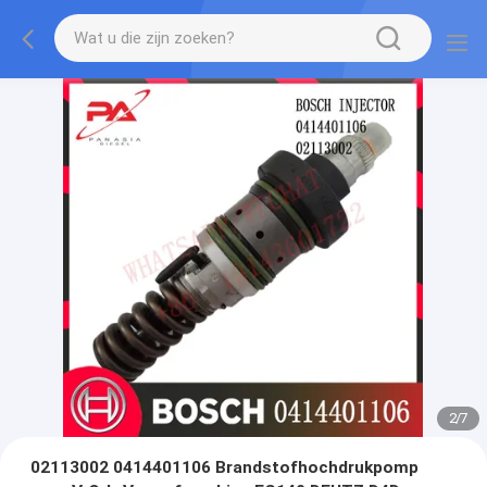
2
/
7
02113002 0414401106 Brandstofhochdrukpomp