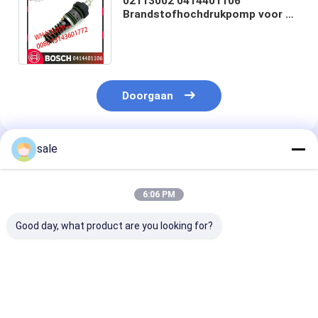
02113002 0414401106
Brandstofhochdrukpomp voor V-
O-L-V graafmachine EC140
DEUTZ D4D TCD2013
Doorgaan
sale
Geadviseerde Producten
6:06 PM
Good day, what product are you looking for?
Hoogwaardige Diesel
Hoogwaardige Diesel
0414701051
Systeem
Systeem
Dieselmotorbr