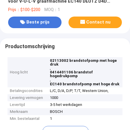
voor V-O-L-V graafmachine EC140 DEUTZ D4D
TCD2013
Prijs：$100-$200
MOQ：1
Beste prijs
Contact nu
Productomschrijving
02113002 brandstofpomp met hoge
druk
,
Hoog licht
0414401106 brandstof
hogedrukpomp
,
EC140 brandstofpomp met hoge druk
Betalingscondities
L/C, D/A, D/P, T/T, Western Union,
Levering vermogen
1000
Levertijd
3-5 het werkdagen
Merknaam
BOSCH
Min. bestelaantal
1