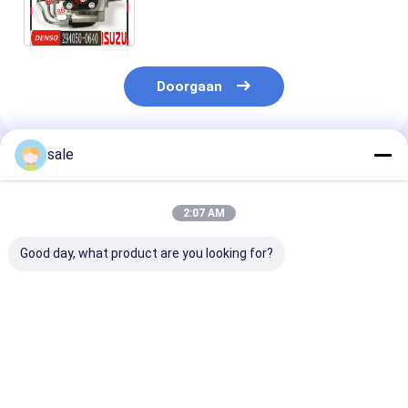
Gemeenschappelijke Pomp
294000-0640 1460A019
Doorgaan
sale
Geadviseerde Producten
2:07 AM
Good day, what product are you looking for?
De
C6.4 de
0445010868 Di
Brandstofinjectiepomp
Brandstofinjectorpomp
brandstof inje
319-0677 10R-8899
295-9126 10R-7660
CP4 pomp
3190677 10R8899
32F61-10301 van
059130755DF 
van
Motorvervangstukken
VW Seat Audi 
Beste prijs
Beste prijs
Beste pri