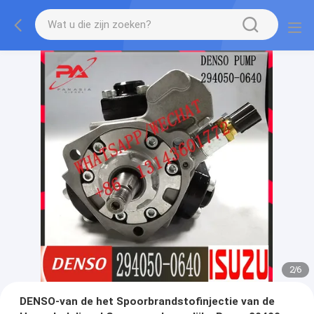
2
/
6
DENSO-van de het Spoorbrandstofinjectie van de