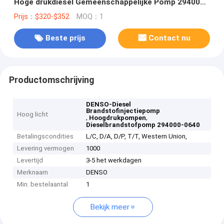
Hoge drukdiesel Gemeenschappelijke Pomp 294000-
0640 1460A019
Prijs：$320-$352
MOQ：1
Beste prijs
Contact nu
Productomschrijving
DENSO-Diesel
Brandstofinjectiepomp
Hoog licht
,
,
Hoogdrukpompen
Dieselbrandstofpomp 294000-0640
Betalingscondities
L/C, D/A, D/P, T/T, Western Union,
Levering vermogen
1000
Levertijd
3-5 het werkdagen
Merknaam
DENSO
Min. bestelaantal
1
Bekijk meer