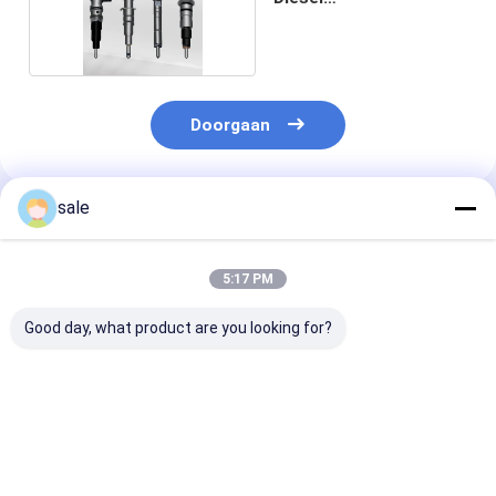
Brandstofinjectors
Doorgaan
sale
Geadviseerde Producten
5:17 PM
Good day, what product are you looking for?
Bosch Freightliner /
Fuel Injector
Common Rail F
Maz Minsk
0414701030
Injector 10996
Graafmachine
0414701032
0061 9443613
Injector Motor
0414701034
0414701033