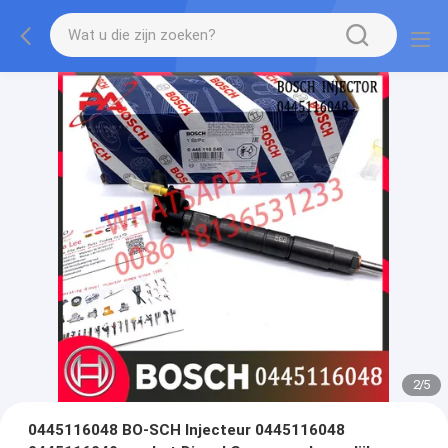
2
/
5
0445116048 BO-SCH Injecteur 0445116048