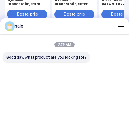
Brandstofinjector
Brandstofinjector
0414701072
voor Vrachtwagen
voor Vrachtwagen
0414701073
OEM 0414701078
OEM 0414701078
0414701077
Beste prijs
Beste prijs
Beste pri
0414701079
0414701079
0414701076
0414701051
0414701051
0414701086
sale
1943974
Thuis
Ongeveer ons
Contacteer ons
Sitemap
Privacybeleid
7:35 AM
Kwaliteit
CATERPILLAR Dieselbrandstofinspuiters
China
Fabriek.Copyright © 2026 Pan Asia Diesel System Parts Co., Ltd.. All
Good day, what product are you looking for?
Rights Reserved.
Huis
Producten
Over ons