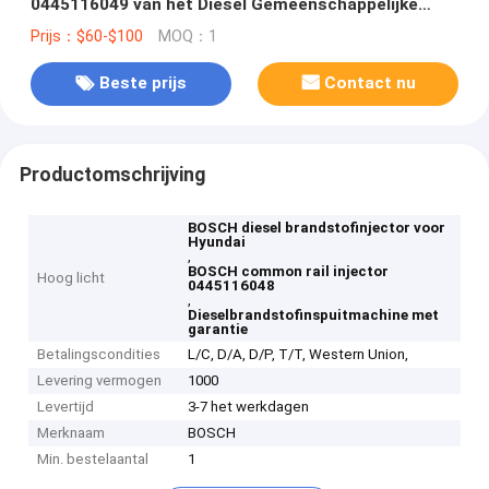
0445116049 van het Diesel Gemeenschappelijke
Spoor voor HYUNDAI & KIA 33800-3A100
Prijs：$60-$100
MOQ：1
Beste prijs
Contact nu
Productomschrijving
BOSCH diesel brandstofinjector voor
Hyundai
,
BOSCH common rail injector
Hoog licht
0445116048
,
Dieselbrandstofinspuitmachine met
garantie
Betalingscondities
L/C, D/A, D/P, T/T, Western Union,
Levering vermogen
1000
Levertijd
3-7 het werkdagen
Merknaam
BOSCH
Min. bestelaantal
1