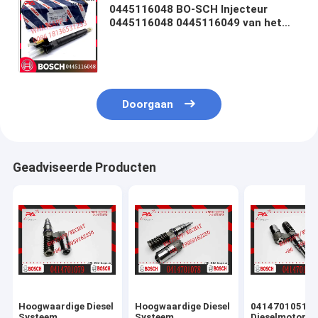
0445116048 BO-SCH Injecteur
0445116048 0445116049 van het
Diesel Gemeenschappelijke Spoor
voor HYUNDAI & KIA 33800-3A100
Doorgaan
Geadviseerde Producten
Hoogwaardige Diesel
Hoogwaardige Diesel
0414701051
Systeem
Systeem
Dieselmotorbr